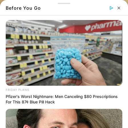
Before You Go
FRIDAY PLANS
Pfizer's Worst Nightmare: Men Canceling $80 Prescriptions
Η περίεργη πατάτα που έκανε πολλούς να
For This 87¢ Blue Pill Hack
απορήσουν στην
Εύβοια
– Κανένας δεν
μπορούσε να πιστέψει το σχήμα της