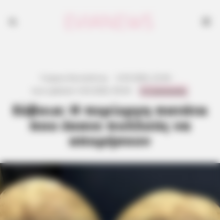
Γιώργος Κουτσελίνης
·
6.03.2026, 22:44
·
0 Comments
Last updated:
4.03.2026, 09:44
·
Εύβοια: Η περίεργη πατάτα
που έκανε πολλούς να
απορήσουν