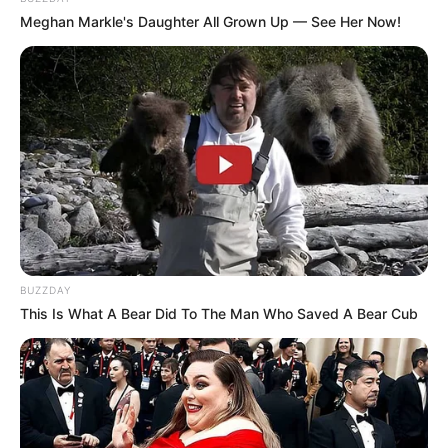
Meghan Markle's Daughter All Grown Up — See Her Now!
BUZZDAY
This Is What A Bear Did To The Man Who Saved A Bear Cub