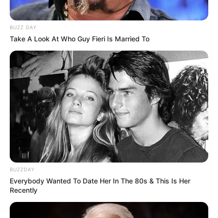
BUZZ DAY
Take A Look At Who Guy Fieri Is Married To
BUZZDAY
Everybody Wanted To Date Her In The 80s & This Is Her
Recently