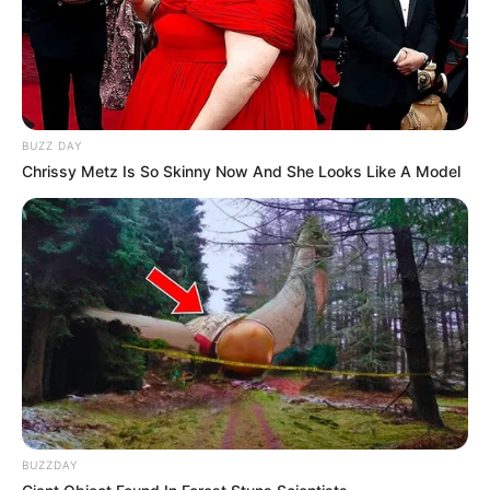
BUZZ DAY
Chrissy Metz Is So Skinny Now And She Looks Like A Model
BUZZDAY