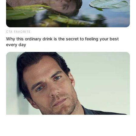
CTA FAVORITE
Why this ordinary drink is the secret to feeling your best
ΤΑΥΤΟΤΗΤΑ ΚΑΙ ΕΠΙΚΟΙΝΩΝΙΑ
ΟΡΟΙ ΧΡΗΣΗΣ
every day
© 2025 EVIANEWS του Γιώργου Κουτσελίνη
BRAINBERRIES
Who Will Take On The Iconic Role Next? Bond Casting