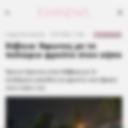
Έμεινε άφωνος στην Εύβοια με το ανεξήγητο μέγεθος σε φρούτο που
βρήκε στον κήπο
0 Comments
Γιώργος Κουτσελίνης
·
14.07.2025, 11:38
·
·
Εύβοια: Άφωνος με το
πελώριο φρούτο στον κήπο
Έμεινε άφωνος στην
Εύβοια
με το
ανεξήγητο μέγεθος σε φρούτο που βρήκε
στον κήπο του