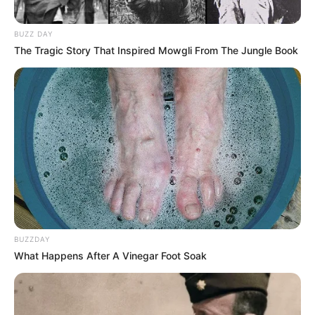
BUZZ DAY
The Tragic Story That Inspired Mowgli From The Jungle Book
BUZZDAY
What Happens After A Vinegar Foot Soak