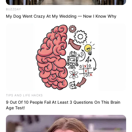
BUZZDAY
My Dog Went Crazy At My Wedding — Now I Know Why
TIPS AND LIFE HACKS
9 Out Of 10 People Fail At Least 3 Questions On This Brain
Age Test!