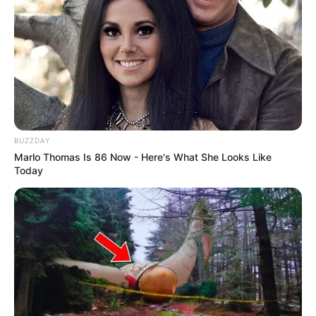
Η δίδυμη παραλία-έκπληξη της Εύβοιας: Μια
λωρίδα άμμου με θάλασσα και στις δύο
πλευρές, 90 λεπτά από Χαλκίδα
90 λεπτά από Χαλκίδα και νομίζεις ότι είσαι
Μαλδίβες – Αυτή είναι η δίδυμη παραλία της
BUZZDAY
Αγίας Άννας
Marlo Thomas Is 86 Now - Here's What She Looks Like
Today
Κύμη Εύβοιας: Παράτησε την πόλη,
μετακόμισε σε χωριό και έκανε το όνειρό της
πραγματικότητα
Ακολουθήστε το evianews.com στο
Google
News
ΤΑ ΠΙΟ ΔΗΜΟΦΙΛΗ