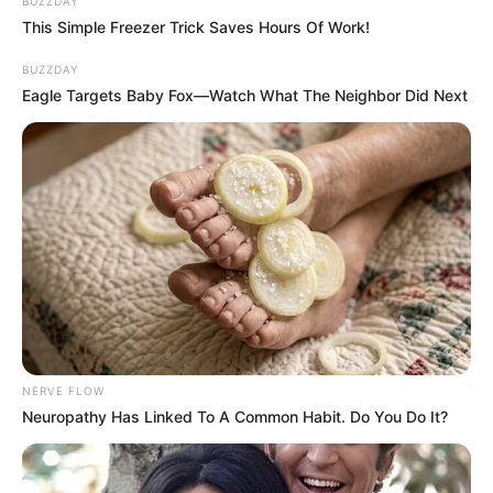
BUZZDAY
This Simple Freezer Trick Saves Hours Of Work!
BUZZDAY
Eagle Targets Baby Fox—Watch What The Neighbor Did Next
Το μέγεθος ήταν ανεξήγητο μιας και ήταν σχεδόν
NERVE FLOW
διπλάσιο από το συνηθισμένο, κάνοντας το να μοιάζει
Neuropathy Has Linked To A Common Habit. Do You Do It?
περισσότερο με έργο τέχνης παρά με απλό καρπό
Περισσότερα νέα από την Εύβοια