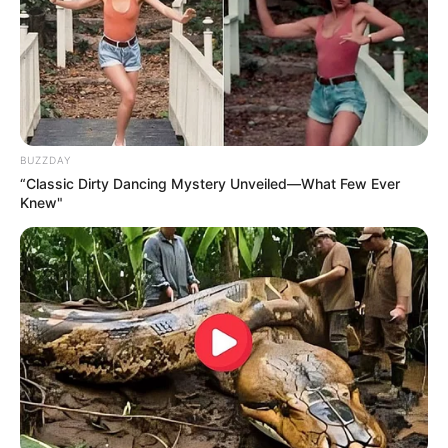
ΕΥΒΟΙΑ
ΟΜΙΧΛΗ
BUZZDAY
“Classic Dirty Dancing Mystery Unveiled—What Few Ever
Knew"
ΤΑΥΤΟΤΗΤΑ ΚΑΙ ΕΠΙΚΟΙΝΩΝΙΑ
ΟΡΟΙ ΧΡΗΣΗΣ