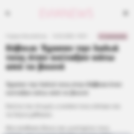
Έχασαν την λαλιά τους στην Εύβοια όταν κοίταξαν κάτω από το βουνό
0 Comments
Γιώργος Κουτσελίνης
·
12.02.2025, 19:01
·
·
Εύβοια: Έχασαν την λαλιά
τους όταν κοίταξαν κάτω
από το βουνό
Έχασαν την λαλιά τους στην
Εύβοια
όταν
κοίταξαν κάτω από το βουνό
Εκείνη την στιγμή, η ανάσα τους κόπηκε και
τα λόγια χάθηκαν.
Μια αίσθηση δέους και μυστηρίου τους