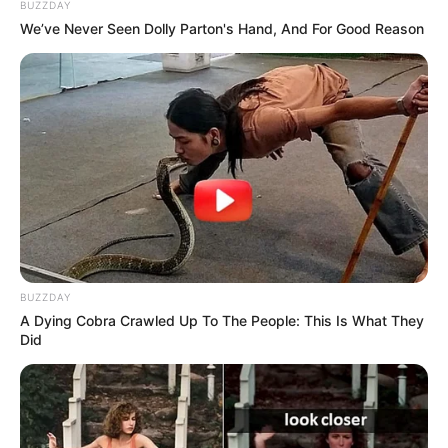
BUZZDAY
We’ve Never Seen Dolly Parton's Hand, And For Good Reason
BUZZDAY
A Dying Cobra Crawled Up To The People: This Is What They
Did
TAGS