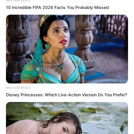
BRAINBERRIES
πιο δυνατά από τις λέξεις. (πηγή: Αντώνιος Λάμπρου)
10 Incredible FIFA 2026 Facts You Probably Missed
Περισσότερα νέα από την Εύβοια
Κάθε πότε κληρώνει το τζόκερ, ποιες οι μέρες;
Μερομήνια 2026 – 2027: Τι καιρό θα κάνει;
Πότε ανοίγουν οι εγγραφές για τα
Πανεπιστήμια 2026 – Ημερομηνίες για
πρωτοετείς
BRAINBERRIES
Disney Princesses: Which Live-Action Version Do You Prefer?
Ακολουθήστε το evianews.com στο
Google
News
ΤΑ ΠΙΟ ΔΗΜΟΦΙΛΗ