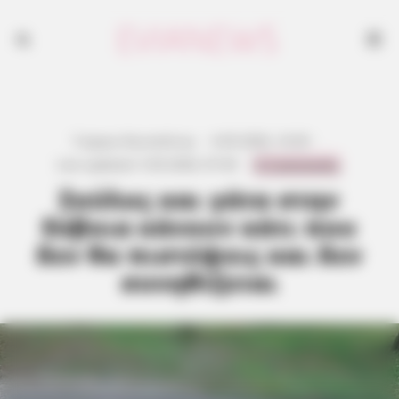
Γιώργος Κουτσελίνης
·
6.05.2026, 16:30
·
0 Comments
Last updated:
5.05.2026, 07:30
·
Σκύλος και γάτα στην
Εύβοια κάνουν κάτι που
δεν θα πιστέψεις και δεν
συνηθίζεται