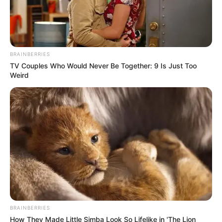
BRAINBERRIES
TV Couples Who Would Never Be Together: 9 Is Just Too
Weird
BRAINBERRIES
How They Made Little Simba Look So Lifelike in 'The Lion