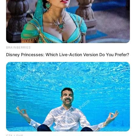
είναι παγκόσμια και δεν κοιτάζει
ανομοιότητες, είτε είμαστε στην Εύβοια, είτε
στην Αθήνα, είτε σε οποιοδήποτε άλλο σημείο
του κόσμου.
BRAINBERRIES
Disney Princesses: Which Live-Action Version Do You Prefer?
Σε μια εποχή που η αληθινή αγάπη μοιάζει να
σπανίζει, αυτή η φωτογραφία με την γάτα και
CTA LOVE