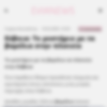
Το μυστήριο με τα βαρέλια σε πλατεία στην Εύβοια
0 Comments
Γιώργος Κουτσελίνης
·
10.02.2025, 10:29
·
·
Εύβοια: Το μυστήριο με τα
βαρέλια στην πλατεία
Το μυστήριο με τα βαρέλια σε πλατεία
στην
Εύβοια
Ένα παράξενο θέαμα προκάλεσε σύγχυση και
ερωτήματα στους κατοίκους μιας μικρής
περιοχής στην Εύβοια.
Δεκάδες μεγάλα, ξύλινα
βαρέλια
έκαναν