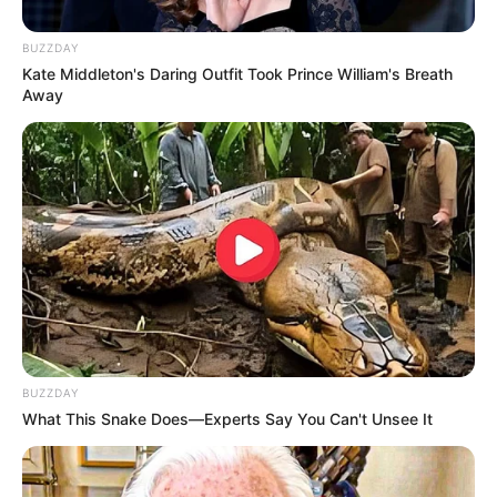
BUZZDAY
Kate Middleton's Daring Outfit Took Prince William's Breath
Away
BUZZDAY
What This Snake Does—Experts Say You Can't Unsee It