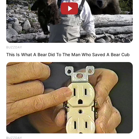
BUZZDAY
This Is What A Bear Did To The Man Who Saved A Bear Cub
BUZZDAY