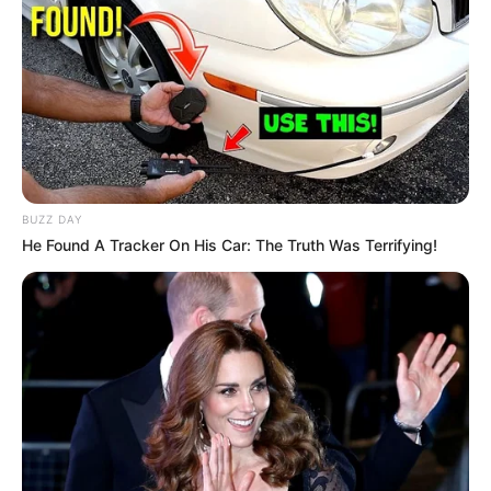
BUZZ DAY
He Found A Tracker On His Car: The Truth Was Terrifying!