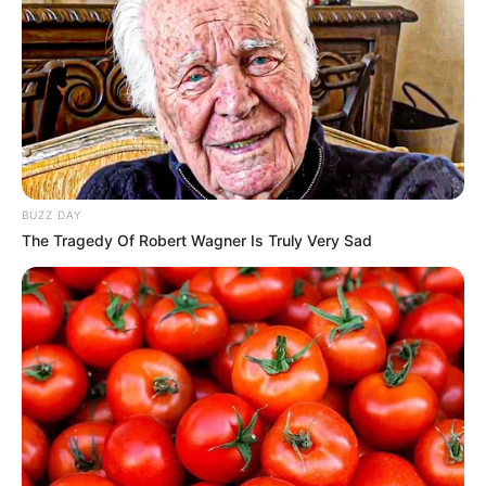
TAGS
ΕΥΒΟΙΑ
ΚΑΡΑΒΟΣ ΑΛΙΒΕΡΙΟΥ ΝΕΑ
BUZZ DAY
The Tragedy Of Robert Wagner Is Truly Very Sad
ΤΑΥΤΟΤΗΤΑ ΚΑΙ ΕΠΙΚΟΙΝΩΝΙΑ
ΟΡΟΙ ΧΡΗΣΗΣ