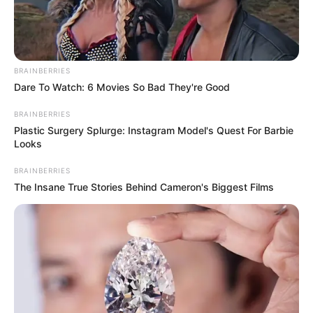
πλευρές, 90 λεπτά από Χαλκίδα
90 λεπτά από Χαλκίδα και νομίζεις ότι είσαι
Μαλδίβες – Αυτή είναι η δίδυμη παραλία της
BRAINBERRIES
Αγίας Άννας
Dare To Watch: 6 Movies So Bad They're Good
BRAINBERRIES
Κύμη Εύβοιας: Παράτησε την πόλη,
Plastic Surgery Splurge: Instagram Model's Quest For Barbie
μετακόμισε σε χωριό και έκανε το όνειρό της
Looks
πραγματικότητα
BRAINBERRIES
The Insane True Stories Behind Cameron's Biggest Films
Ακολουθήστε το evianews.com στο
Google
News
ΤΑ ΠΙΟ ΔΗΜΟΦΙΛΗ