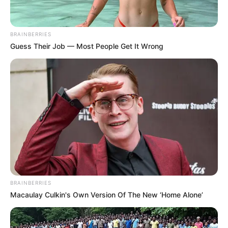
BRAINBERRIES
Guess Their Job — Most People Get It Wrong
BRAINBERRIES
Macaulay Culkin's Own Version Of The New ‘Home Alone’