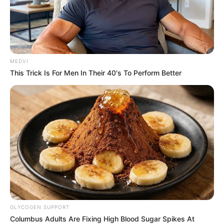
MEDVI
This Trick Is For Men In Their 40's To Perform Better
GLYCOGEN SUPPORT
Columbus Adults Are Fixing High Blood Sugar Spikes At