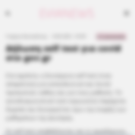
0 Comments
Γιώργος Κουτσελίνης
·
6.06.2021, 10:59
·
·
Δήλωση self test για covid
στο gov.gr
Στα σχολεία, η διενέργεια self test είναι
απαραίτητη για εκπαιδευτικό και λοιπό
προσωπικό, καθώς και για τους μαθητές. Το
αυτοδιαγωνιστικό τεστ κορωνοϊού παρέχεται
δωρεάν και διενεργείται πριν την έναρξη των
μαθημάτων της Δευτέρας.
Σε self test υποβάλλονται και οι εργαζόμενοι