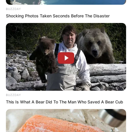
BUZZDAY
Shocking Photos Taken Seconds Before The Disaster
ΤΑΥΤΟΤΗΤΑ ΚΑΙ ΕΠΙΚΟΙΝΩΝΙΑ
ΟΡΟΙ ΧΡΗΣΗΣ
BUZZDAY
This Is What A Bear Did To The Man Who Saved A Bear Cub
© 2025 EVIANEWS του Γιώργου Κουτσελίνη