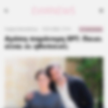
0 Comments
Γιώργος Κουτσελίνης
·
15.01.2022, 17:13
·
·
Αγάπη παράνομη ΕΡΤ: Ποιοι
είναι οι ηθοποιοί;