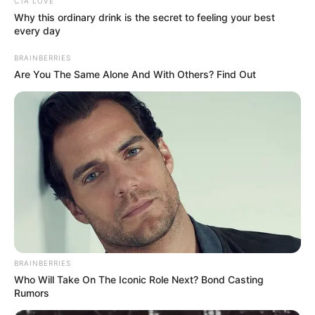
CTA LOVE
Κάθε ένας από τους ήρωες έρχεται
Why this ordinary drink is the secret to feeling your best
every day
αντιμέτωπος με τα πιο επικίνδυνα μυστικά,
που δεν τολμάει να ομολογήσει ούτε στον
BRAINBERRIES
εαυτό του.
Are You The Same Alone And With Others? Find Out
Περισσότερα νέα από την Εύβοια
Κάθε πότε κληρώνει το Τζόκερ το 2026:
Ημέρες και ώρα
Συντάξεις Οκτωβρίου 2026: Πότε θα γίνει η
πληρωμή;
Συντάξεις Σεπτεμβρίου 2026 πληρωμή
BRAINBERRIES
Who Will Take On The Iconic Role Next? Bond Casting
Rumors
Ακολουθήστε το evianews.com στο
Google