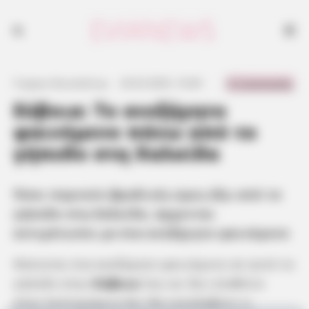
Όσοι περνούν βραδινές ώρες έξω από το γήπεδο της Χαλκίδας,
έρχονται αντιμέτωποι με ένα ανεξήγητο φαινόμενο
0 Comments
Γιώργος Κουτσελίνης
·
24.03.2025, 10:40
·
·
Εύβοια: Το ανεξήγητο
φαινόμενο πάνω από το
γήπεδο στη Χαλκίδα
Όσοι περνούν βραδινές ώρες έξω από το
γήπεδο στη Χαλκίδα, έρχονται
αντιμέτωποι με ένα ανεξήγητο φαινόμενο
Φαίνεται ένα ανεξήγητο φαινόμενο σε αυτό το
γήπεδο στην
Εύβοια
που αν δεν σταθείτε
στην λεπτομέρεια δεν θα καταλάβετε τι