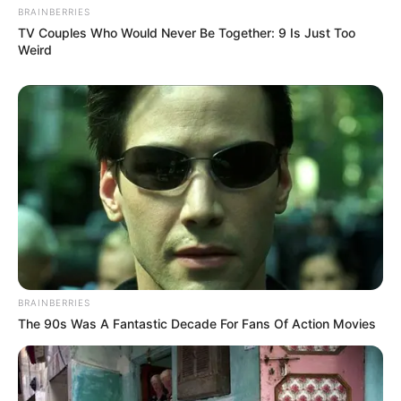
BRAINBERRIES
TV Couples Who Would Never Be Together: 9 Is Just Too
Weird
BRAINBERRIES
The 90s Was A Fantastic Decade For Fans Of Action Movies