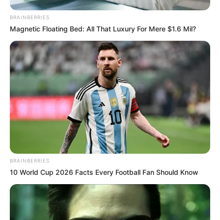
Ακολουθήστε το evianews.com στο
Google
News
BRAINBERRIES
Magnetic Floating Bed: All That Luxury For Mere $1.6 Mil?
ΤΑ ΠΙΟ ΔΗΜΟΦΙΛΗ
BRAINBERRIES
10 World Cup 2026 Facts Every Football Fan Should Know