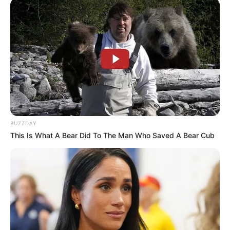
BUZZDAY
This Is What A Bear Did To The Man Who Saved A Bear Cub