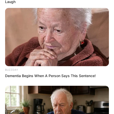
Laugh
TAGS
ΧΑΛΚΙΔΑ ΝΕΑ
BUZZDAY
Dementia Begins When A Person Says This Sentence!
ΤΑΥΤΟΤΗΤΑ ΚΑΙ ΕΠΙΚΟΙΝΩΝΙΑ
ΟΡΟΙ ΧΡΗΣΗΣ