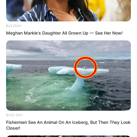
BUZZDAY
Meghan Markle's Daughter All Grown Up — See Her Now!
BUZZ DAY
Fishermen See An Animal On An Iceberg, But Then They Look
Closer!