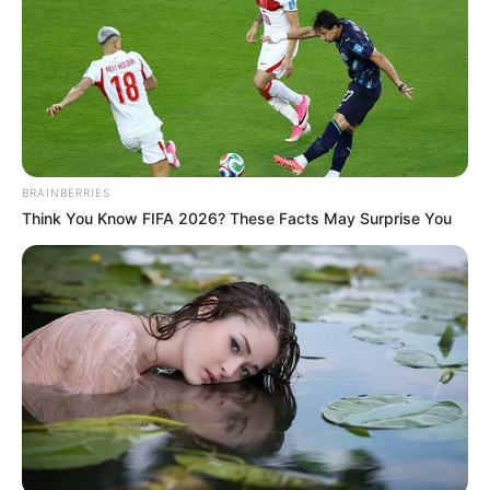
5,5 τόνους ξύλου. Ένα μνημείο που κόβει την
ανάσα και το ίδιο αισθάνθηκαν και μαθητές
από τη
Χαλκίδα
.
BRAINBERRIES
Think You Know FIFA 2026? These Facts May Surprise You
Το 3ο Γυμνάσιο Χαλκίδας πραγματοποίησε
εκπαιδευτική εκδρομή στο εξωτερικό, μετά
από πρόσκληση της Δέσποινας
Χατζηφωτιάδου η οποία είναι φυσικός,