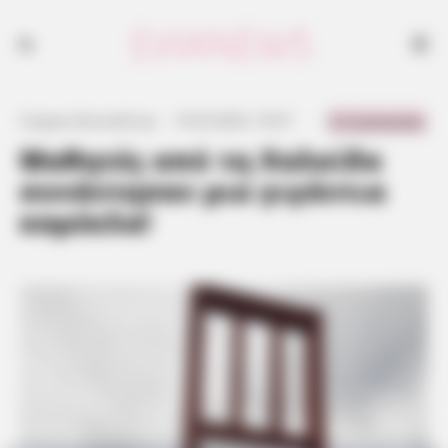
0 Comments
Γιώργος Κουτσελίνης
·
14.03.2023, 19:27
·
·
Μαθητές από τη Χαλκίδα
συνάντησαν μια γιγάντια
καρέκλα!