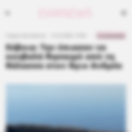
0 Comments
Γιώργος Κουτσελίνης
·
21.02.2023, 10:56
·
·
Εύβοια: Την έπιασαν να
κουβαλά θησαυρό από τη
θάλασσα στον Άγιο Ανδρέα