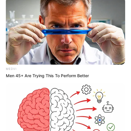
MEDVI
Men 45+ Are Trying This To Perform Better