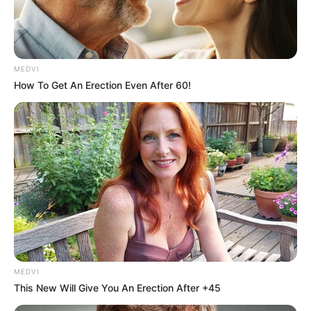
MEDVI
How To Get An Erection Even After 60!
MEDVI
This New Will Give You An Erection After +45