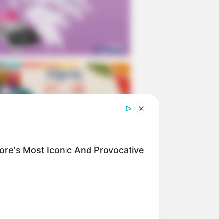
re's Most Iconic And Provocative