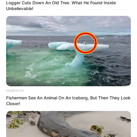
Logger Cuts Down An Old Tree. What He Found Inside
Unbelievable!
TAGS
ΧΑΛΚΙΔΑ ΝΕΑ
HABERION
Fishermen See An Animal On An Iceberg, But Then They Look
Closer!