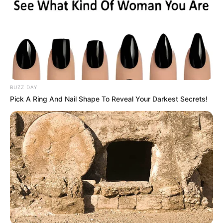
νοσηλευόταν διασωληνωμένη πέθανε το
βράδυ της Πέμπτης 5 Φεβρουαρίου.
Η αδελφή της συνεχίζει να νοσηλεύεται, αλλά
σε καλύτερη κατάσταση.
Στο σημείο είχαν σπεύσει άμεσα αστυνομικές
BUZZ DAY
δυνάμεις που βοήθησαν στον απεγκλωβισμό
Pick A Ring And Nail Shape To Reveal Your Darkest Secrets!
των δύο γυναικών, ισχυρές δυνάμεις της
πυροσβεστικής που έδωσαν σκληρή μάχη με
τις φλόγες και ασθενοφόρο του ΕΚΑΒ που τις
μετέφερε στο νοσοκομείο.