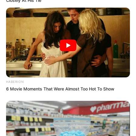
Closely At His Tie
HABERION
6 Movie Moments That Were Almost Too Hot To Show