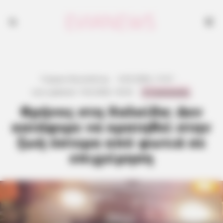
Γιώργος Κουτσελίνης
·
6.02.2026, 17:27
·
0 Comments
Last updated:
7.02.2026, 18:34
·
Θρήνος στη Χαλκίδα: Δεν
κατάφερε να κρατηθεί στην
ζωή ύστερα από φωτιά σε
επιχείρηση