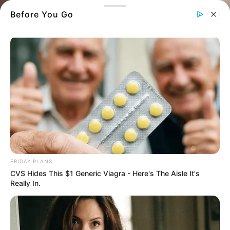
Before You Go
Η άτυχη γυναίκα έδωσε μεγάλη μάχη για
FRIDAY PLANS
την ζωή της αλλά δεν τα κατάφερε
CVS Hides This $1 Generic Viagra - Here's The Aisle It's
Really In.
Δυσάρεστη ήταν κατάληξη από τη φωτιά στην
βιοτεχνία κεριών
στη
Χαλκίδα
.