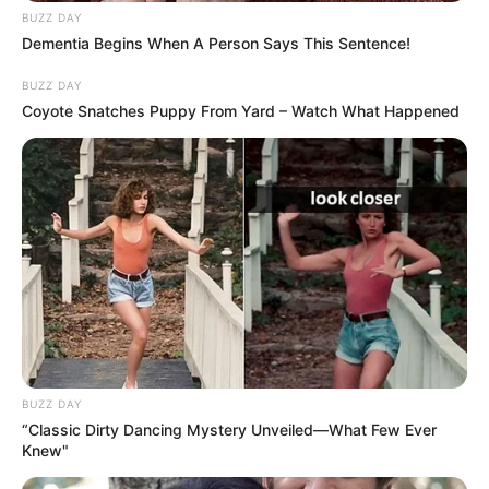
BUZZ DAY
Dementia Begins When A Person Says This Sentence!
BUZZ DAY
Coyote Snatches Puppy From Yard – Watch What Happened
BUZZ DAY
“Classic Dirty Dancing Mystery Unveiled—What Few Ever
Knew"