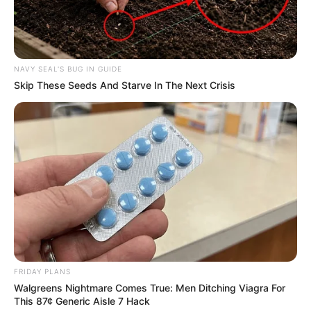
Εύβοια: Θλίψη για γνωστό επαγγελματία που
έφυγε από την ζωή
ΣΟΚ: Γυναίκα έπεσε από την υψηλή γέφυρα
NAVY SEAL'S BUG IN GUIDE
Χαλκίδας
Skip These Seeds And Starve In The Next Crisis
Εύβοια: Θλίψη για γνωστό επαγγελματία που
έφυγε από την ζωή
Ακολουθήστε το evianews.com στο
Google
News
ΤΑ ΠΙΟ ΔΗΜΟΦΙΛΗ
FRIDAY PLANS
Walgreens Nightmare Comes True: Men Ditching Viagra For
This 87¢ Generic Aisle 7 Hack