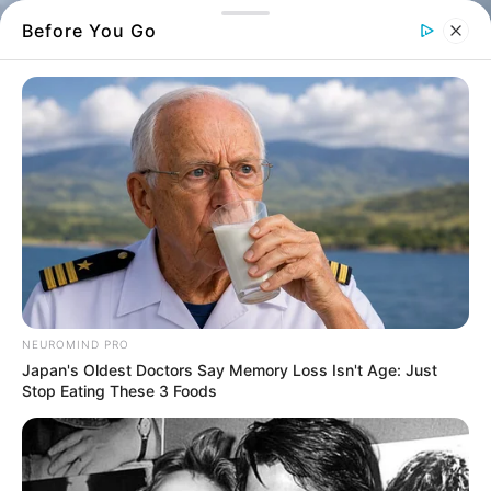
Before You Go
Βουνό στη Χαλκίδα
Δίπλα στη Χαλκίδα υπάρχει ένα βουνό που
πολλοί δεν γνωρίζουν μια σημαντική
NEUROMIND PRO
λεπτομέρεια σχετικά με αυτό
Japan's Oldest Doctors Say Memory Loss Isn't Age: Just
Stop Eating These 3 Foods
Το μυστικό του βουνού στη Χαλκίδα είναι κάτι
που γνωρίζουν μόνο οι ντόπιοι, και όταν το
βλέπουν στην κορυφή κατανοούν πως έρχεται