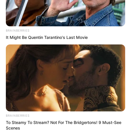
BRAINBERRIES
It Might Be Quentin Tarantino's Last Movie
BRAINBERRIES
TAGS
To Steamy To Stream? Not For The Bridgertons! 9 Must-See
ΓΙΩΡΓΟΣ ΚΟΥΤΣΕΛΙΝΗΣ
ΧΑΛΚΙΔΑ ΝΕΑ
Scenes