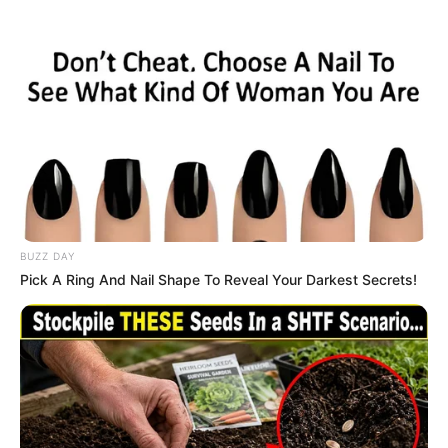
προβλέπει τον καιρό. Ένα φυσικό σημάδι που,
όπως λένε οι ίδιοι, σπάνια πέφτει έξω.
Γιατί μπορεί οι δορυφόροι να κάνουν λάθος…
αλλά το βουνό, όχι.
BUZZ DAY
Pick A Ring And Nail Shape To Reveal Your Darkest Secrets!
Περισσότερα νέα από την Εύβοια