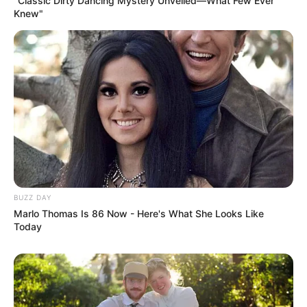
“Classic Dirty Dancing Mystery Unveiled—What Few Ever
Knew"
BUZZ DAY
Marlo Thomas Is 86 Now - Here's What She Looks Like
Today