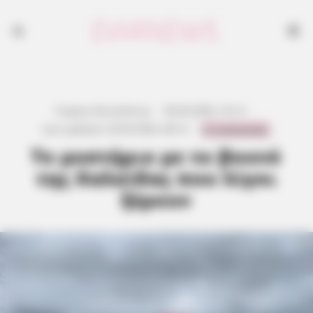
Γιώργος Κουτσελίνης
·
30.04.2026, 16:12
·
0 Comments
Last updated:
29.04.2026, 08:12
·
Το μυστήριο με το βουνό
της Χαλκίδας που λίγοι
ξέρουν