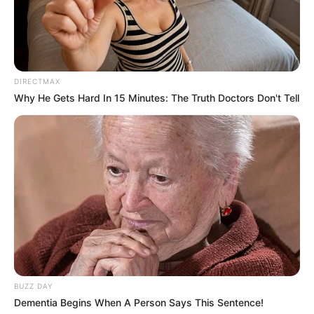
DIRECTMAX
Why He Gets Hard In 15 Minutes: The Truth Doctors Don't Tell
BUZZ DAY
Dementia Begins When A Person Says This Sentence!