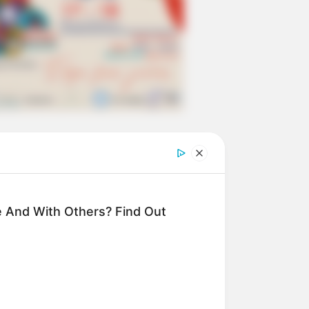
 And With Others? Find Out