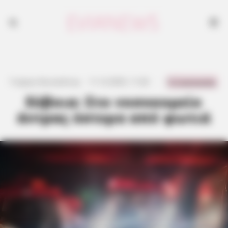
0 Comments
Γιώργος Κουτσελίνης
·
11.12.2025, 11:20
·
·
Εύβοια: Στο νοσοκομείο
άντρας ύστερα από φωτιά