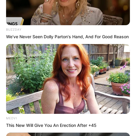
BUZZDAY
We’ve Never Seen Dolly Parton's Hand, And For Good Reason
MEDVI
This New Will Give You An Erection After +45