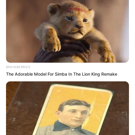
TAGS
ΒΑΣΙΛΙΚΟ ΝΕΑ
ΝΟΣΟΚΟΜΕΙΟ ΧΑΛΚΙΔΑΣ
BRAINBERRIES
ΦΩΤΙΑ ΕΥΒΟΙΑ ΤΩΡΑ
The Adorable Model For Simba In The Lion King Remake