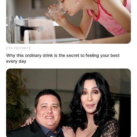
Την ίδια ώρα, έσπευσαν δυνάμεις της
πυροσβεστικής στην περιοχή και έπεσαν στην
μάχη για να θέσουν υπό έλεγχο την
φωτιά
.
Η πυρκαγιά εκδηλώθηκε στο εσωτερικό του
συνεργείου αυτοκινήτων και επεκτάθηκε
CTA FAVORITE
αστραπιαία.
Why this ordinary drink is the secret to feeling your best
every day
Λόγω των εύφλεκτων υλικών που υπήρχαν στο
συνεργείο, οι φλόγες επεκτάθηκαν αμέσως,
τυλίγοντας το κτίριο μέσα σε ελάχιστα λεπτά.
Ο ιδιοκτήτης της επιχείρησης, βλέποντας την
περιουσία του να κινδυνεύει, επιχείρησε να
αντιμετωπίσει τη φωτιά πριν αυτή
γιγαντωθεί, με αποτέλεσμα να τραυματιστεί.
Ο άτυχος άντρας προσπάθησε να την