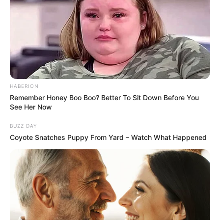
παραλία κοντά στη Χαλκίδα
Ακολουθήστε το evianews.com στο
Google
News
ΤΑ ΠΙΟ ΔΗΜΟΦΙΛΗ
HABERION
Remember Honey Boo Boo? Better To Sit Down Before You
See Her Now
BUZZ DAY
Coyote Snatches Puppy From Yard – Watch What Happened