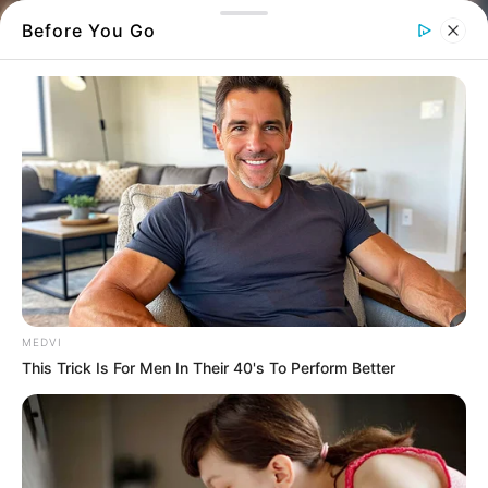
Before You Go
Τραυματίστηκε την ώρα που προσπαθούσε
να σβήσει την φωτιά στην επιχείρηση του
Ολοσχερώς κάηκε ένα συνεργείο αυτοκινήτων
MEDVI
στην περιοχή του
Βασιλικού
το απόγευμα
This Trick Is For Men In Their 40's To Perform Better
της Τετάρτης 10/12. Ξαφνικά άρχισαν να
βγαίνουν καπνοί από την επιχείρηση και όλη
η γειτονιά βρέθηκε στο σημείο.