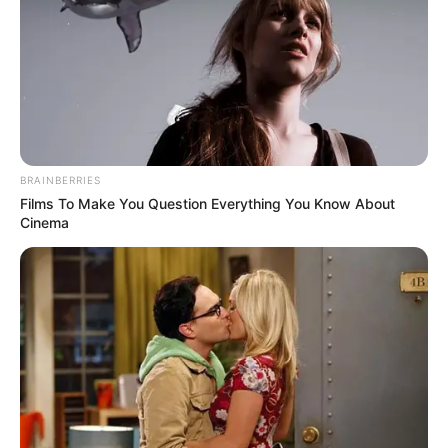
ΣΟΚ: Γυναίκα έπεσε από την υψηλή γέφυρα
Χαλκίδας
Ακολουθήστε το evianews.com στο
Google
News
ΤΑ ΠΙΟ ΔΗΜΟΦΙΛΗ
BRAINBERRIES
Films To Make You Question Everything You Know About
Cinema