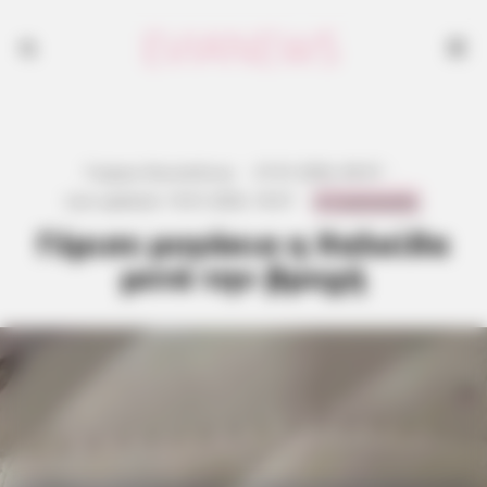
Γιώργος Κουτσελίνης
·
27.01.2026, 09:37
·
0 Comments
Last updated:
19.01.2026, 18:37
·
Γέμισε μυγάκια η Χαλκίδα
μετά την βροχή