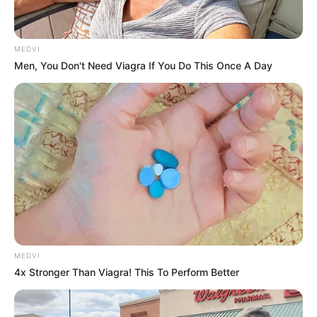
MEDVI
Men, You Don't Need Viagra If You Do This Once A Day
MEDVI
4x Stronger Than Viagra! This To Perform Better