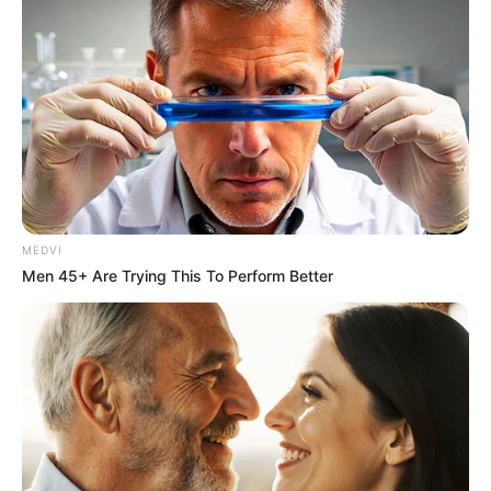
MEDVI
Men 45+ Are Trying This To Perform Better