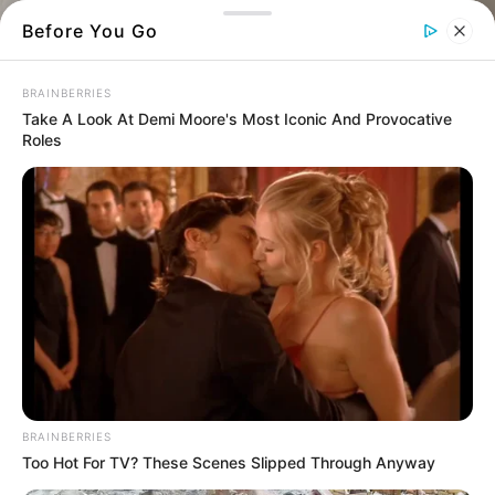
Before You Go
BRAINBERRIES
Take A Look At Demi Moore's Most Iconic And Provocative
Roles
Μυγάκια σε γυναίκεια τσάντα
Κάτι αλλόκοτο συνέβη στη Χαλκίδα μετά
από την έντονη βροχόπτωση
Μετά την καταρρακτώδη βροχή που έφερε η
κακοκαιρία Adel
στη
Χαλκίδα
το πρωί, ένα
αλλόκοτο σκηνικό ήρθε να προστεθεί.
BRAINBERRIES
Too Hot For TV? These Scenes Slipped Through Anyway
Μόλις οι πρώτες ακτίνες του ήλιου βγήκαν