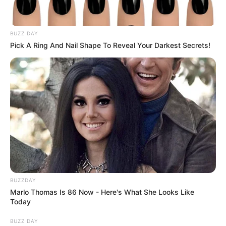
BUZZ DAY
Pick A Ring And Nail Shape To Reveal Your Darkest Secrets!
BUZZDAY
Marlo Thomas Is 86 Now - Here's What She Looks Like
Today
BUZZ DAY