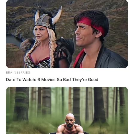
Τραγωδία στη Χαλκίδα: Βρήκαν έναν άντρα
νεκρό
Πότε θα έρθει το ρεύμα στη Χαλκίδα;
Άντρας άφησε την τελευταία του πνοή σε
παραλία κοντά στη Χαλκίδα
Ακολουθήστε το evianews.com στο
Google
News
BRAINBERRIES
Dare To Watch: 6 Movies So Bad They're Good
ΤΑ ΠΙΟ ΔΗΜΟΦΙΛΗ