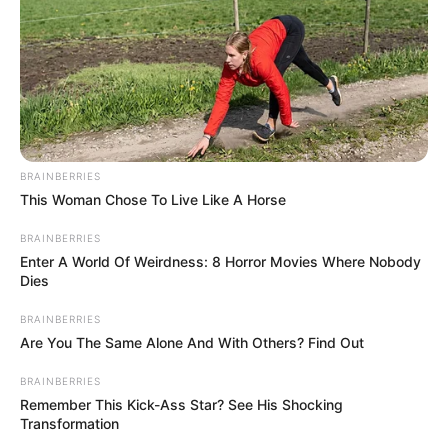
Οδηγοί καταγγέλλουν ότι νυχτερινές ώρες ή
λίγο πριν ξημερώσει, άγνωστοι κρύβονται σε
σημεία και μόλις εμφανιστεί
αυτοκίνητο
,
πετούν πέτρες.
Δεν πρόκειται για φήμες ή υπερβολές.
Τουλάχιστον
αρκετές περιπτώσεις
έχουν
BRAINBERRIES
This Woman Chose To Live Like A Horse
καταγραφεί τις τελευταίες ημέρες, σύμφωνα
με πληροφορίες από κατοίκους και
BRAINBERRIES
αναρτήσεις στα μέσα κοινωνικής δικτύωσης.
Enter A World Of Weirdness: 8 Horror Movies Where Nobody
Dies
Τις περισσότερες φορές, οι οδηγοί
BRAINBERRIES
αιφνιδιάζονται όταν ακούνε τον δυνατό
Are You The Same Alone And With Others? Find Out
κρότο, και βλέπουν την πέτρα να χτυπά στο
BRAINBERRIES
τζάμι.
Remember This Kick-Ass Star? See His Shocking
Transformation
Προσπαθούν να κρατήσουν τον έλεγχο του