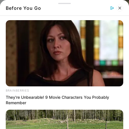
Before You Go
Ένα επικίνδυνο φαινόμενο που απειλεί τη
ζωή των οδηγών
BRAINBERRIES
They're Unbearable! 9 Movie Characters You Probably
Remember
Τις τελευταίες μέρες, κάτι ανησυχητικό
συμβαίνει στους δρόμους γύρω από τη
Χαλκίδα
.