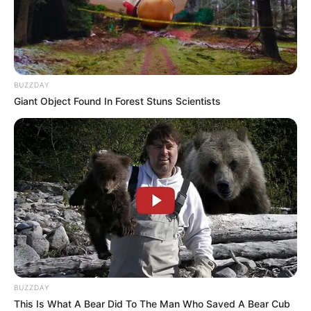
BUZZDAY
Giant Object Found In Forest Stuns Scientists
BUZZDAY
This Is What A Bear Did To The Man Who Saved A Bear Cub