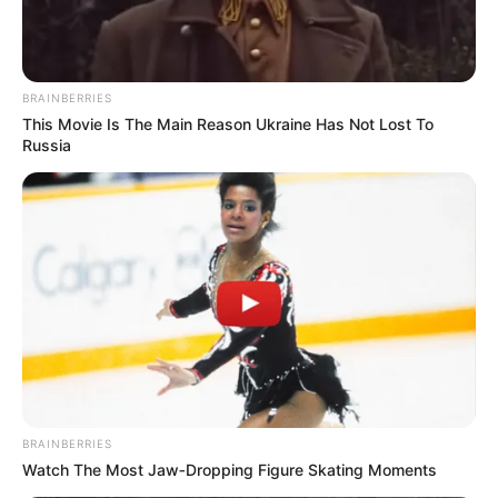
σκοτεινό; Κανείς δεν γνωρίζει ακόμη.
Εκείνο που γνωρίζουν καλά οι οδηγοί είναι
ότι, τα βράδια πλέον, κοιτούν λίγο πιο
BRAINBERRIES
προσεκτικά στο σκοτάδι.
This Movie Is The Main Reason Ukraine Has Not Lost To
Russia
BRAINBERRIES
Περισσότερα νέα από την Εύβοια
Watch The Most Jaw‑Dropping Figure Skating Moments