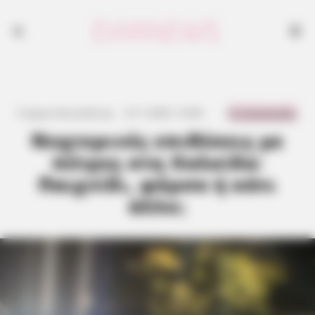
0 Comments
Γιώργος Κουτσελίνης
·
8.11.2025, 16:46
·
·
Νυχτερινές επιθέσεις με
πέτρες στη Χαλκίδα:
Παιχνίδι, φάρσα ή κάτι
άλλο;