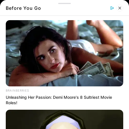
Before You Go
BRAINBERRIES
Unleashing Her Passion: Demi Moore's 8 Sultriest Movie
Roles!
Εκτεταμένο black out στη Χαλκίδα την
Κυριακή: Ποιες περιοχές θα μείνουν χωρίς
ρεύμα έως και 8 ώρες