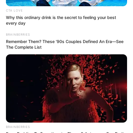
αντιληπτή, καθώς κρίθηκε απαραίτητη η
συνδρομή ειδικού κλιμακίου από την Αθήνα
CTA LOVE
για την αποκατάσταση της ζημιάς.
Why this ordinary drink is the secret to feeling your best
every day
Σε μια απόκοσμη ατμόσφαιρα, η συνήθης βοή
BRAINBERRIES
του κέντρου σίγησε, μετατρέποντας το
Remember Them? These '90s Couples Defined An Era—See
τεχνικό αυτό πρόβλημα σε μια δύσκολη
The Complete List
δοκιμασία που ανάγκασε την πόλη σε μια
βίαιη παύση από τους σύγχρονους ρυθμούς
της.
BRAINBERRIES