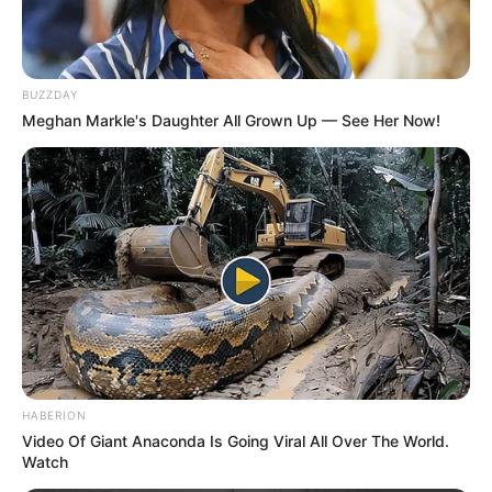
BUZZDAY
Meghan Markle's Daughter All Grown Up — See Her Now!
HABERION
Video Of Giant Anaconda Is Going Viral All Over The World.
Watch