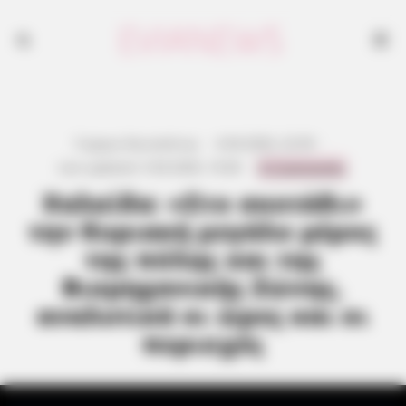
Γιώργος Κουτσελίνης
·
4.04.2026, 22:59
·
0 Comments
Last updated:
5.04.2026, 10:46
·
Χαλκίδα: «Στο σκοτάδι»
την Κυριακή μεγάλο μέρος
της πόλης και της
Βιομηχανικής Ζώνης,
αναλυτικά οι ώρες και οι
περιοχές