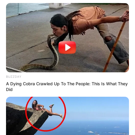
ΣΟΚ: Γυναίκα έπεσε από την υψηλή γέφυρα
Χαλκίδας
Εύβοια: Θλίψη για γνωστό επαγγελματία που
έφυγε από την ζωή
Ακολουθήστε το evianews.com στο
Google
News
ΤΑ ΠΙΟ ΔΗΜΟΦΙΛΗ
BUZZDAY
A Dying Cobra Crawled Up To The People: This Is What They
Did