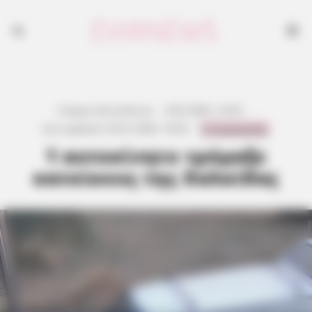
Γιώργος Κουτσελίνης
·
8.02.2026, 14:50
·
0 Comments
Last updated:
30.01.2026, 18:50
·
1 αυτοκίνητο τρόμαξε
κατοίκους της Χαλκίδας