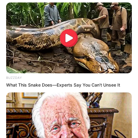
BUZZDAY
What This Snake Does—Experts Say You Can't Unsee It