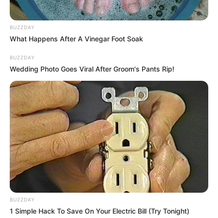
εμφανίστηκε δημιουργούν μια αίσθηση
μυστηρίου.
BUZZDAY
What Happens After A Vinegar Foot Soak
Ωστόσο, δεν μπορεί να αποκλειστεί το
BUZZDAY
ενδεχόμενο να πρόκειται απλώς για μια
Wedding Photo Goes Viral After Groom's Pants Rip!
συμπτωματική εικόνα χωρίς κάποια
επικίνδυνη προέκταση.
Η ψύχραιμη διερεύνηση από τις αρμόδιες
αρχές είναι απαραίτητη.
Περισσότερα νέα από την Εύβοια
Εύβοια: Θλίψη για γνωστό επαγγελματία που
έφυγε από την ζωή
BUZZDAY
1 Simple Hack To Save On Your Electric Bill (Try Tonight)