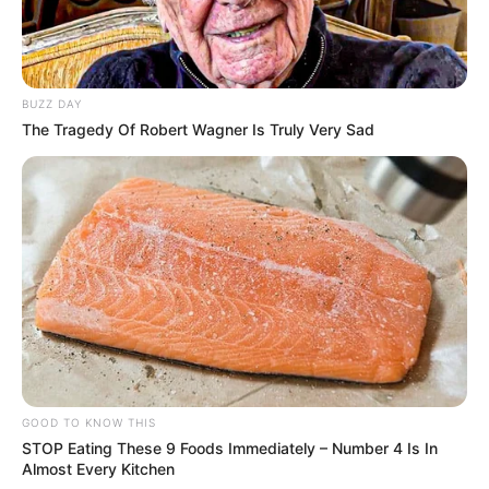
BUZZ DAY
The Tragedy Of Robert Wagner Is Truly Very Sad
GOOD TO KNOW THIS
STOP Eating These 9 Foods Immediately – Number 4 Is In
Almost Every Kitchen