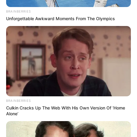
BRAINBERRIES
Unforgettable Awkward Moments From The Olympics
credits: Αντώνιος Λάμπρου
Περισσότερα νέα από την Εύβοια
Εύβοια: Θλίψη για γνωστό επαγγελματία που
έφυγε από την ζωή
BRAINBERRIES
ΣΟΚ: Γυναίκα έπεσε από την υψηλή γέφυρα
Culkin Cracks Up The Web With His Own Version Of ‘Home
Χαλκίδας
Alone’
Εύβοια: Θλίψη για γνωστό επαγγελματία που
έφυγε από την ζωή