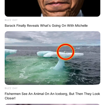
BUZZ DAY
Barack Finally Reveals What's Going On With Michelle
BUZZ DAY
Fishermen See An Animal On An Iceberg, But Then They Look
Closer!