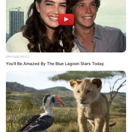
Ακολουθήστε το evianews.com στο
Google
News
ΤΑ ΠΙΟ ΔΗΜΟΦΙΛΗ
BRAINBERRIES
You'll Be Amazed By The Blue Lagoon Stars Today