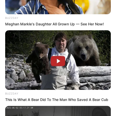
BUZZDAY
Meghan Markle's Daughter All Grown Up — See Her Now!
BUZZDAY
This Is What A Bear Did To The Man Who Saved A Bear Cub