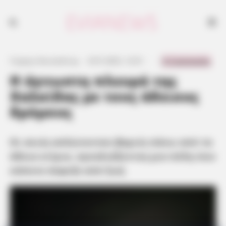
Οι σκιές απλώνονταν βαριές πάνω από τα άδεια κτίρια, αγκαλιάζοντας
μια πόλη που κάποτε έσφυζε από ζωή
0 Comments
Γιώργος Κουτσελίνης
·
9.07.2025, 12:01
·
·
Η άγνωστη πλευρά της
Χαλκίδας με τους άδειους
δρόμους
Οι σκιές απλώνονταν βαριές πάνω από τα
άδεια κτίρια, αγκαλιάζοντας μια πόλη που
κάποτε έσφυζε από ζωή