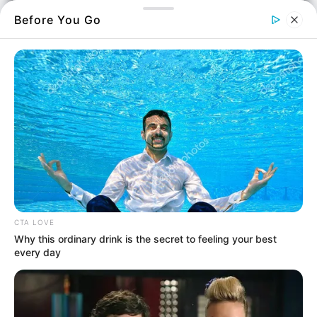
Before You Go
credits: Αντώνιος Λάμπρου
Η Χαλκίδα, η ζωντανή πρωτεύουσα της
Εύβοιας, είχε μεταμορφωθεί σε ένα απόκοσμο
CTA LOVE
σκηνικό, όπου μόνο οι πέτρινες προσόψεις
Why this ordinary drink is the secret to feeling your best
every day
των κτιρίων έμεναν όρθιες, σιωπηλοί
μάρτυρες μιας απουσίας που πάγωνε την
ψυχή.