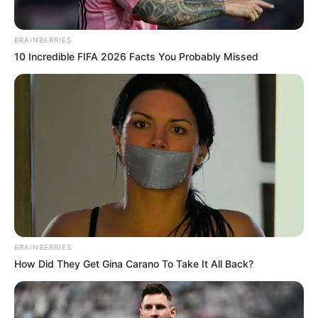
Χαλκίδας
BRAINBERRIES
Εύβοια: Θλίψη για γνωστό επαγγελματία που
10 Incredible FIFA 2026 Facts You Probably Missed
έφυγε ξαφνικά από την ζωή
Εύβοια: Θλίψη για γνωστό επαγγελματία που
έφυγε από την ζωή
Ακολουθήστε το evianews.com στο
Google
News
ΤΑ ΠΙΟ ΔΗΜΟΦΙΛΗ
BRAINBERRIES
How Did They Get Gina Carano To Take It All Back?