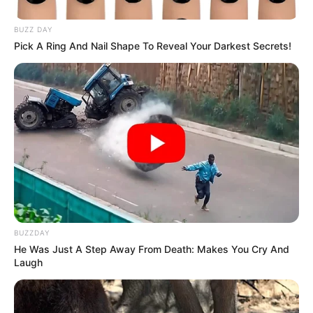
BUZZ DAY
Pick A Ring And Nail Shape To Reveal Your Darkest Secrets!
BUZZDAY
He Was Just A Step Away From Death: Makes You Cry And
Laugh