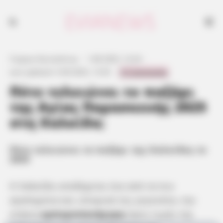
Πότε τελειώνει το παζάρι της Χαλκίδας το 2025
Γιώργος Κουτσελίνης
·
1.08.2025, 12:24
·
0 Comments
Last updated:
5.09.2025, 13:55
·
Πότε τελειώνει το παζάρι
της Αγίας Παρασκευής 2025
στη Χαλκίδα;
Πότε τελειώνει το παζάρι της Χαλκίδας το
2025
Η Χαλκίδα υποδέχεται ένα από τα πιο
αγαπημένα και ιστορικά της γεγονότα, την
ετήσια
εμποροπανήγυρη
προς τιμήν της