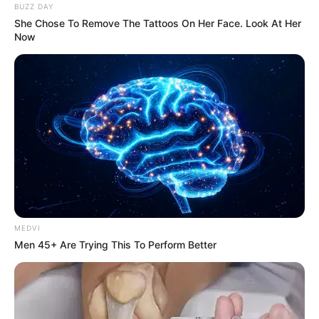
BUZZ DAY
She Chose To Remove The Tattoos On Her Face. Look At Her
Now
MEDVI
Men 45+ Are Trying This To Perform Better