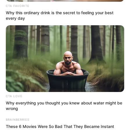
διακριβώσουν τα ακριβή αίτια που οδήγησαν
CTA FAVORITE
στην εκτροπή της μοτοσικλέτας και τον
Why this ordinary drink is the secret to feeling your best
every day
σοβαρό τραυματισμό του οδηγού της.
Περισσότερα νέα από την Εύβοια
Εύβοια: Θλίψη για γνωστό επαγγελματία που
έφυγε από την ζωή
ΣΟΚ: Γυναίκα έπεσε από την υψηλή γέφυρα
Χαλκίδας
CTA LOVE
Εύβοια: Θλίψη για γνωστό επαγγελματία που
Why everything you thought you knew about water might be
έφυγε από την ζωή
wrong
Ακολουθήστε το evianews.com στο
Google
BRAINBERRIES
These 6 Movies Were So Bad That They Became Instant
News