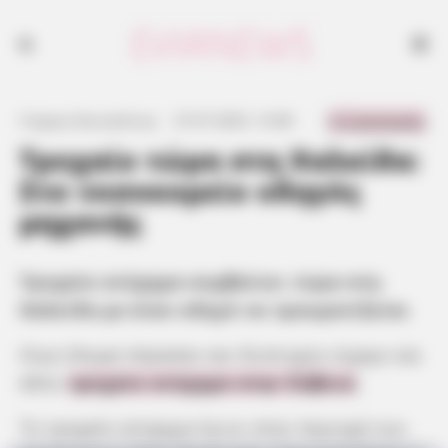
Τροχαίο ατύχημα συμβαίνει τώρα στη Χαλκίδα με έναν οδηγό να
τραυματίζεται
0 Comments
Γιώργος Κουτσελίνης
·
27.07.2025, 13:48
·
·
Τροχαίο τώρα στη Χαλκίδα:
Στο νοσοκομείο οδηγός
μηχανής
Τροχαίο ατύχημα συμβαίνει τώρα στη
Χαλκίδα με έναν οδηγό να τραυματίζεται
Λίγα 24ωρα πέρασαν και δυστυχώς είχαμε και
άλλο
τροχαίο ατύχημα στην Εύβοια
.
Το τροχαίο ατύχημα έγινε στην περιοχή των