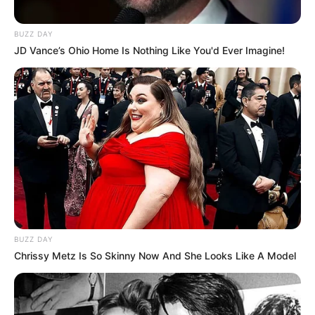
BUZZ DAY
JD Vance’s Ohio Home Is Nothing Like You'd Ever Imagine!
BUZZ DAY
Chrissy Metz Is So Skinny Now And She Looks Like A Model