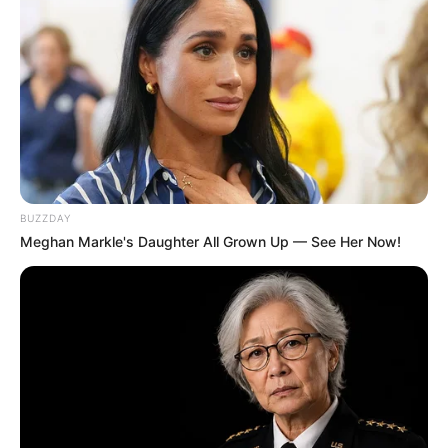
BUZZDAY
Meghan Markle's Daughter All Grown Up — See Her Now!