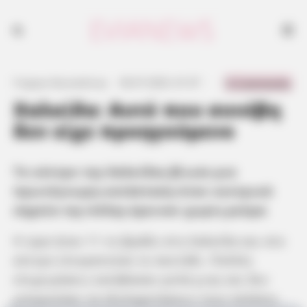
Το κέντρο της Χαλκίδας βίωσε μια πρωτόγνωρη κατάσταση όταν
κεντρικά σημεία της πόλης έμειναν χωρίς ρεύμα
0 Comments
Γιώργος Κουτσελίνης
·
30.07.2025, 01:37
·
·
Χαλκίδα: Αυτό που συνέβη
δεν είχε προηγούμενο
Το κέντρο της Χαλκίδας βίωσε μια
πρωτόγνωρη κατάσταση όταν κεντρικά
σημεία της πόλης έμειναν χωρίς ρεύμα
Η ώρα ήταν 11 το βράδυ στη Χαλκίδα και στο
κέντρο επικρατούσε το σκοτάδι. Πολλές
επιχειρήσεις κατέβασαν ρολά μιας και δεν
μπορούσαν να εξυπηρετήσουν τους πελάτες