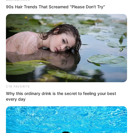
90s Hair Trends That Screamed "Please Don't Try"
Εύβοια: Θλίψη για γνωστό επαγγελματία που
έφυγε από την ζωή
ΣΟΚ: Γυναίκα έπεσε από την υψηλή γέφυρα
Χαλκίδας
Ακολουθήστε το evianews.com στο
Google
News
ΤΑ ΠΙΟ ΔΗΜΟΦΙΛΗ
CTA FAVORITE
Why this ordinary drink is the secret to feeling your best
every day