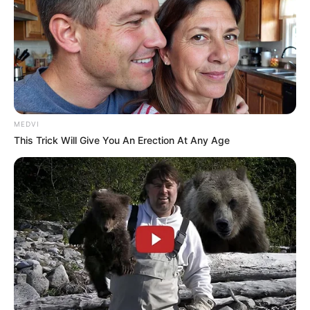
MEDVI
This Trick Will Give You An Erection At Any Age