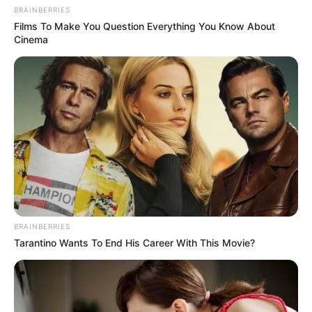
BRAINBERRIES
Films To Make You Question Everything You Know About
Cinema
BRAINBERRIES
Tarantino Wants To End His Career With This Movie?