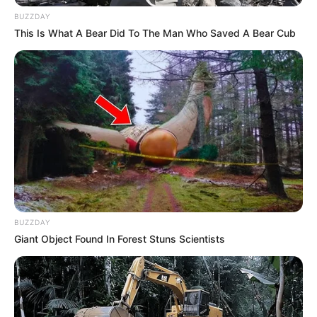
BUZZDAY
This Is What A Bear Did To The Man Who Saved A Bear Cub
BUZZDAY
Giant Object Found In Forest Stuns Scientists