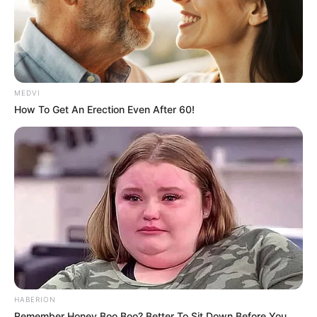
MEDVI
How To Get An Erection Even After 60!
HABERION
Remember Honey Boo Boo? Better To Sit Down Before You