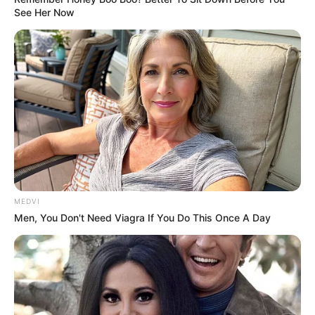
See Her Now
MEDVI
Men, You Don't Need Viagra If You Do This Once A Day