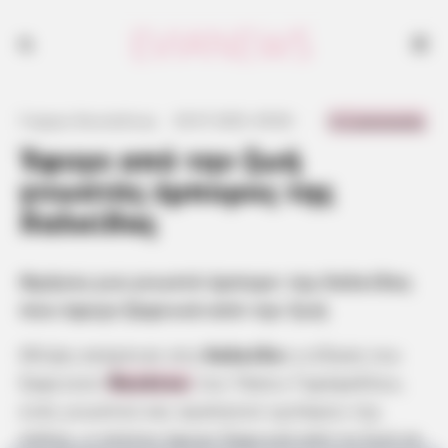
0 Comments
Γιώργος Κουτσελίνης
·
29.07.2025, 09:06
·
·
Έφυγε από την ζωή
γνωστός έμπορος της
Χαλκίδας
Θρήνος για γνωστό έμπορο της Χαλκίδας
που έφυγε ξαφνικά από την ζωή
Θλίψη σκόρπισε στη
Χαλκίδα
η είδηση του
ξαφνικού
θανάτου
του Τάσου Γαρέφαλλου,
ενός γνωστού και αγαπητού εμπόρου της
πόλης, ο οποίος έφυγε ξαφνικά από τη ζωή σε