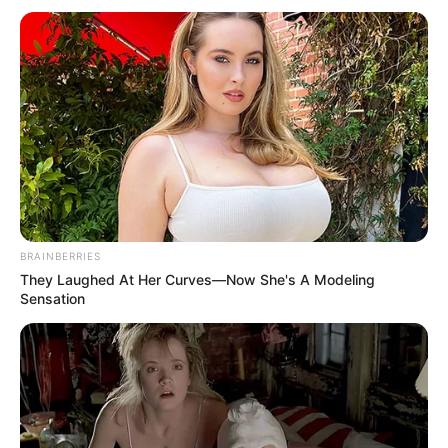
Άντρας άφησε την τελευταία του πνοή σε
παραλία κοντά στη Χαλκίδα
Ακολουθήστε το evianews.com στο
Google
News
ΤΑ ΠΙΟ ΔΗΜΟΦΙΛΗ
BRAINBERRIES
They Laughed At Her Curves—Now She's A Modeling
Sensation