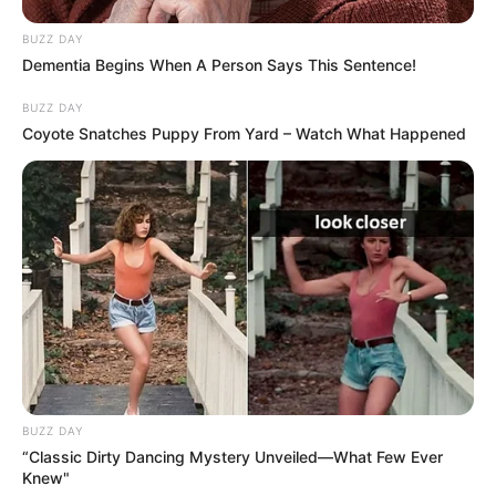
BUZZ DAY
Dementia Begins When A Person Says This Sentence!
BUZZ DAY
Coyote Snatches Puppy From Yard – Watch What Happened
BUZZ DAY
“Classic Dirty Dancing Mystery Unveiled—What Few Ever
Knew"