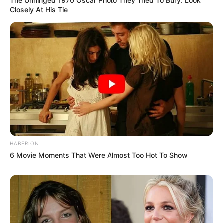
The Unhinged 1970 Oscar Photo They Tried To Bury: Look
Closely At His Tie
HABERION
6 Movie Moments That Were Almost Too Hot To Show