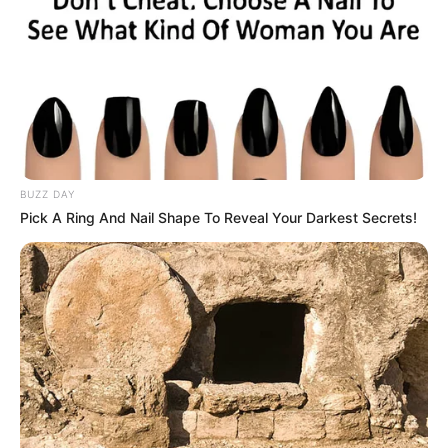
ήμασταν οι ίδιοι άνθρωποι. Είχαμε αφήσει
ένα κομμάτι της ψυχής μας εκεί και είχαμε
πάρει μαζί μας την εικόνα μιας ανατολής που,
ναι, μπορεί να σου αλλάξει τη ζωή.
Περισσότερα νέα από την Εύβοια
BUZZ DAY
Pick A Ring And Nail Shape To Reveal Your Darkest Secrets!
Πότε θα έρθει το ρεύμα στη Χαλκίδα;
Άντρας άφησε την τελευταία του πνοή σε
παραλία κοντά στη Χαλκίδα
Τραγωδία έξω από τη Χαλκίδα με νεκρό άντρα
Ακολουθήστε το evianews.com στο
Google
News