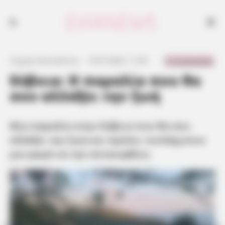
Μια παραλία στην Εύβοια που θα σου αλλάξει την ζωή και πρέπει
τουλάχιστον μια φορά να την επισκεφθείς
0 Comments
Γιώργος Κουτσελίνης
·
13.07.2025, 11:39
·
·
Εύβοια: Η παραλία που θα
σου αλλάξει την ζωή
Μια παραλία στην Εύβοια που θα σου
αλλάξει την ζωή και πρέπει τουλάχιστον
μια φορά να την επισκεφθείς