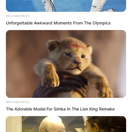
BRAINBERRIES
Unforgettable Awkward Moments From The Olympics
BRAINBERRIES
The Adorable Model For Simba In The Lion King Remake
TAGS
ΕΡΓΟΣΤΑΣΙΟ
ΦΩΤΙΑ ΕΥΒΟΙΑ ΤΩΡΑ