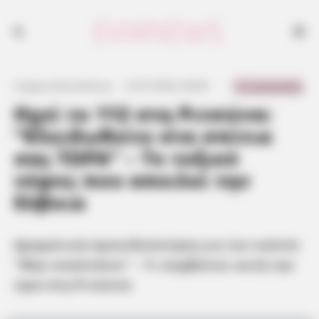
0 Comments
Γιώργος Κουτσελίνης
·
12.07.2025, 09:50
·
·
Ηχεί το 112 στη Ριτσώνα:
“Κλειδωθείτε στα σπίτια
σας ΤΩΡΑ” – Το τοξικό
νέφος που απειλεί την
Εύβοια
Δραματική προειδοποίηση για τον καπνό:
“Μην αναπνέετε” – Τι συμβαίνει αυτή την
ώρα στη Ριτσώνα