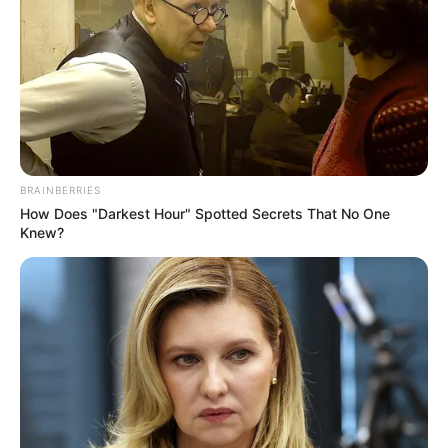
BRAINBERRIES
How Does "Darkest Hour" Spotted Secrets That No One
ΤΑΥΤΟΤΗΤΑ ΚΑΙ ΕΠΙΚΟΙΝΩΝΙΑ
ΟΡΟΙ ΧΡΗΣΗΣ
Knew?
© 2025 EVIANEWS του Γιώργου Κουτσελίνη