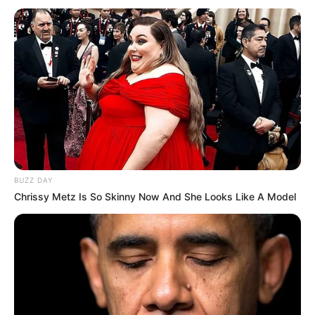
BUZZ DAY
Chrissy Metz Is So Skinny Now And She Looks Like A Model