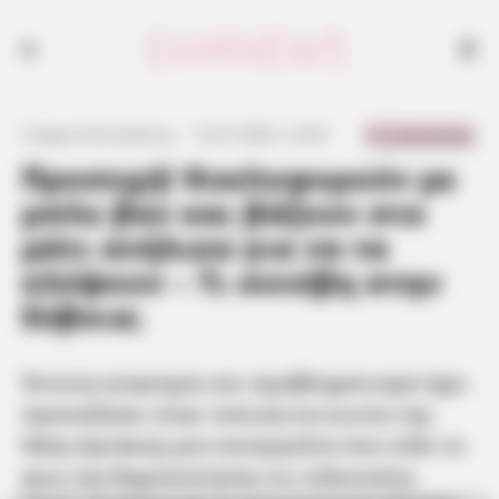
0 Comments
Γιώργος Κουτσελίνης
·
12.07.2025, 12:28
·
·
Προσοχή! Κυκλοφορούν με
μπλε βαν και βάζουν στο
μάτι ανήλικα για να τα
κλέψουν – Τι συνέβη στην
Εύβοια;
Έντονη ανησυχία και προβληματισμό έχει
προκαλέσει στην τοπική κοινωνία της
Νέας Αρτάκης μια καταγγελία που είδε το
φως της δημοσιότητας τις τελευταίες