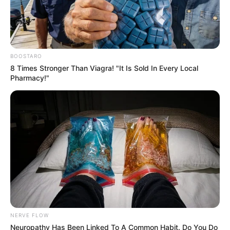
BOOSTARO
8 Times Stronger Than Viagra! "It Is Sold In Every Local
Pharmacy!"
NERVE FLOW
Neuropathy Has Been Linked To A Common Habit. Do You Do