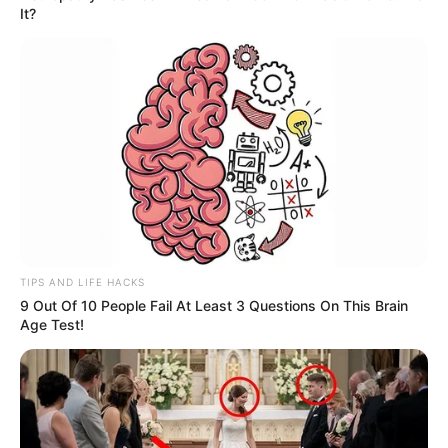
It?
TIPS AND LIFE HACKS
9 Out Of 10 People Fail At Least 3 Questions On This Brain
Age Test!