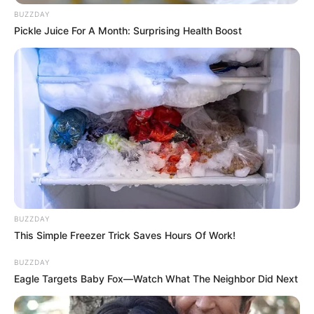
BUZZDAY
Εύβοια: Θλίψη για γνωστό επαγγελματία που
Pickle Juice For A Month: Surprising Health Boost
έφυγε ξαφνικά από την ζωή
Εύβοια: Θλίψη για γνωστό επαγγελματία που
έφυγε από την ζωή
Θλίψη στην Εύβοια: Έφυγε από τη ζωή
αγαπημένος γιατρός
Ακολουθήστε το evianews.com στο
Google
News
BUZZDAY
ΤΑ ΠΙΟ ΔΗΜΟΦΙΛΗ
This Simple Freezer Trick Saves Hours Of Work!
BUZZDAY
Eagle Targets Baby Fox—Watch What The Neighbor Did Next