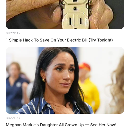
BUZZDAY
1 Simple Hack To Save On Your Electric Bill (Try Tonight)
BUZZDAY
Meghan Markle's Daughter All Grown Up — See Her Now!