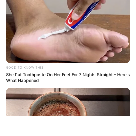
ΤΑΥΤΟΤΗΤΑ ΚΑΙ ΕΠΙΚΟΙΝΩΝΙΑ
ΟΡΟΙ ΧΡΗΣΗΣ
GOOD TO KNOW THIS
She Put Toothpaste On Her Feet For 7 Nights Straight – Here's
What Happened
© 2025 EVIANEWS του Γιώργου Κουτσελίνη