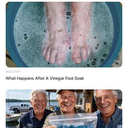
BUZZDAY
What Happens After A Vinegar Foot Soak