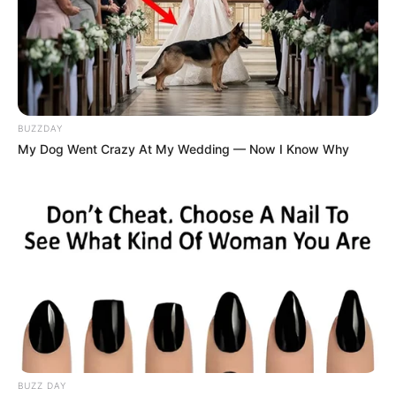
BUZZDAY
My Dog Went Crazy At My Wedding — Now I Know Why
BUZZ DAY