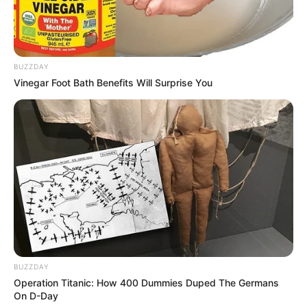
BUZZDAY
Vinegar Foot Bath Benefits Will Surprise You
BUZZDAY
Operation Titanic: How 400 Dummies Duped The Germans
On D-Day