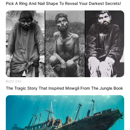
Pick A Ring And Nail Shape To Reveal Your Darkest Secrets!
BUZZ DAY
The Tragic Story That Inspired Mowgli From The Jungle Book