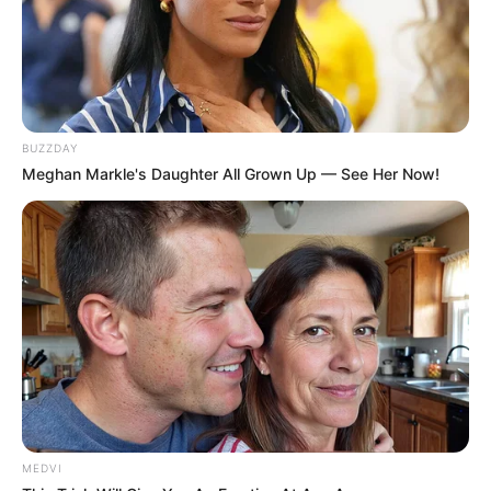
BUZZDAY
Meghan Markle's Daughter All Grown Up — See Her Now!
MEDVI