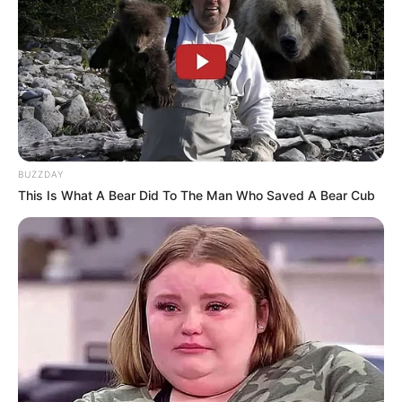
παραλία κοντά στη Χαλκίδα
Ακολουθήστε το evianews.com στο
Google
News
ΤΑ ΠΙΟ ΔΗΜΟΦΙΛΗ
BUZZDAY
This Is What A Bear Did To The Man Who Saved A Bear Cub