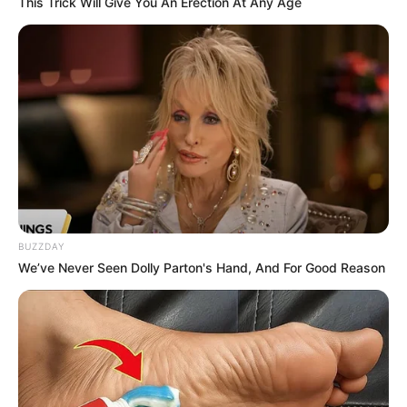
This Trick Will Give You An Erection At Any Age
BUZZDAY
We’ve Never Seen Dolly Parton's Hand, And For Good Reason