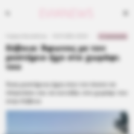
Ένας μυστήριος ήχος που τον έκανε να πλησιάσει και να κοιτάξει στο
χωράφι του στην Εύβοια
0 Comments
Γιώργος Κουτσελίνης
·
10.07.2025, 20:24
·
·
Εύβοια: Άφωνος με τον
μυστήριο ήχο στο χωράφι
του
Ένας μυστήριος ήχος που τον έκανε να
πλησιάσει και να κοιτάξει στο χωράφι του
στην Εύβοια