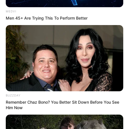
MEDVI
Men 45+ Are Trying This To Perform Better
Περισσότερα νέα από την Εύβοια
Τραγωδία στη Χαλκίδα: Βρήκαν έναν άντρα
νεκρό
BUZZDAY
Remember Chaz Bono? You Better Sit Down Before You See
Πότε θα έρθει το ρεύμα στη Χαλκίδα;
Him Now
Άντρας άφησε την τελευταία του πνοή σε