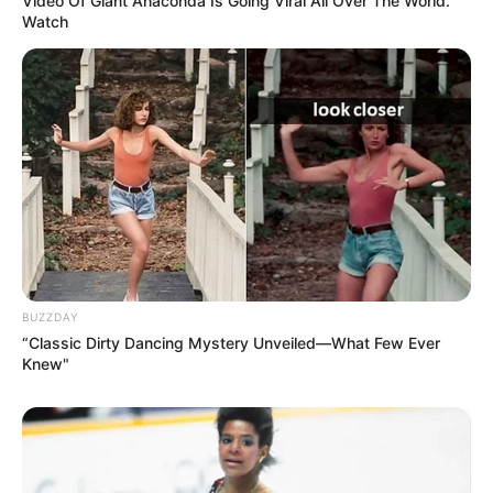
Video Of Giant Anaconda Is Going Viral All Over The World.
Watch
BUZZDAY
“Classic Dirty Dancing Mystery Unveiled—What Few Ever
Knew"