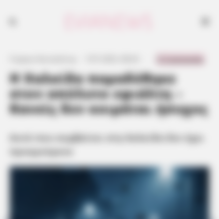
Αυτό που συμβαίνει στη Χαλκίδα δεν έχει προηγούμενο
0 Comments
Γιώργος Κουτσελίνης
·
7.07.2025, 08:43
·
·
Η Χαλκίδα παραδόθηκε
στον απόλυτο εφιάλτη –
Κανείς δεν κοιμάται ήσυχος
Αυτό που συμβαίνει στη Χαλκίδα δεν έχει
προηγούμενο