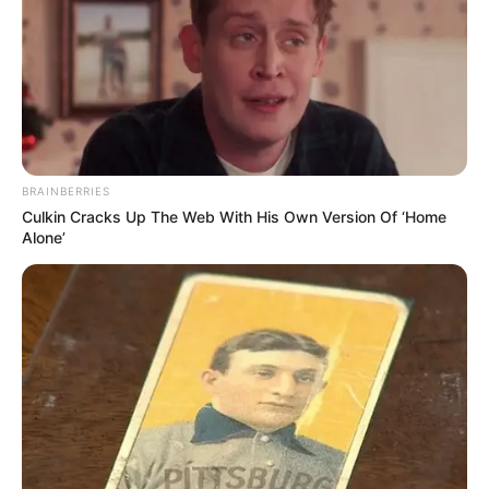
Πότε θα έρθει το ρεύμα στη Χαλκίδα;
Ακολουθήστε το evianews.com στο
Google
News
ΤΑ ΠΙΟ ΔΗΜΟΦΙΛΗ
BRAINBERRIES
Culkin Cracks Up The Web With His Own Version Of ‘Home
Alone’