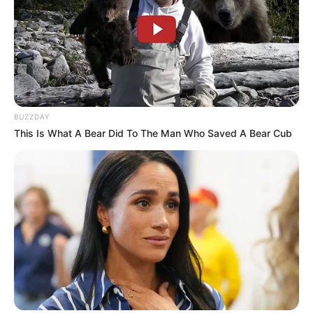
BUZZDAY
This Is What A Bear Did To The Man Who Saved A Bear Cub
ΤΑΥΤΟΤΗΤΑ ΚΑΙ ΕΠΙΚΟΙΝΩΝΙΑ
ΟΡΟΙ ΧΡΗΣΗΣ
© 2025 EVIANEWS του Γιώργου Κουτσελίνη