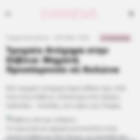
0 Comments
Γιώργος Κουτσελίνης
·
6.07.2025, 15:55
·
·
Τροχαίο Ατύχημα στην
Εύβοια: Μηχανή
Προσέκρουσε σε Κολώνα
Νέο τροχαίο ατύχημα σημειώθηκε πριν από
λίγο στην Εύβοια, ειδικότερα στον δρόμο
Χαλκίδας – Αυλίδας, στο ύψος της Γλύφας.
Το περιστατικό αφορά μοτοσικλέτα στην
οποία επέβαιναν δύο άτομα, με κατεύθυνση