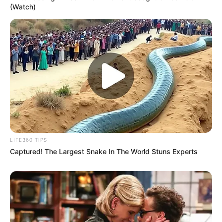
(Watch)
TAGS
ΕΥΒΟΙΑ
ΠΑΛΙΑ ΓΕΦΥΡΑ ΧΑΛΚΙΔΑΣ
LIFE360 TIPS
Captured! The Largest Snake In The World Stuns Experts