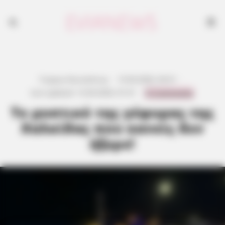
Γιώργος Κουτσελίνης
·
13.04.2026, 04:31
·
0 Comments
Last updated:
12.04.2026, 01:31
·
Το μυστικό της γέφυρας της
Χαλκίδας που κανείς δεν
ήξερε!