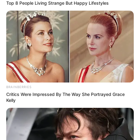
Top 8 People Living Strange But Happy Lifestyles
Χαλκίδας
Εύβοια: Θλίψη για γνωστό επαγγελματία που
έφυγε από την ζωή
Ακολουθήστε το evianews.com στο
Google
News
ΤΑ ΠΙΟ ΔΗΜΟΦΙΛΗ
BRAINBERRIES
Critics Were Impressed By The Way She Portrayed Grace
Kelly