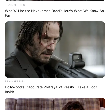
BRAINBERRIES
Who Will Be the Next James Bond? Here's What We Know So
Far
Η είδηση αυτή ήρθε να ξαναφουντώσει τις
ανησυχίες για την κατάσταση της παλιάς
γέφυρας της Χαλκίδας.
Μια γέφυρα-σύμβολο, που δεν είναι απλώς
BRAINBERRIES
ένα τεχνικό έργο, αλλά αναπόσπαστο κομμάτι
Hollywood's Inaccurate Portrayal of Reality - Take a Look
της καθημερινότητας και της ταυτότητας της
Inside!
πόλης.
Η παλιά, συρταρωτή γέφυρα της Χαλκίδας έχει