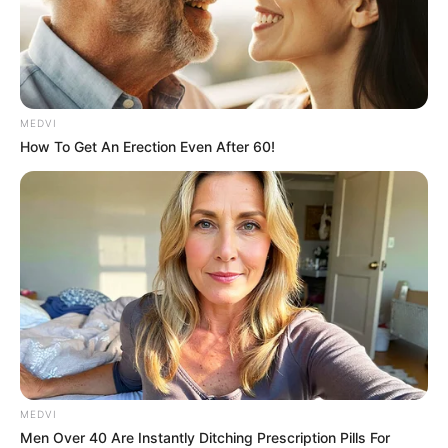
MEDVI
How To Get An Erection Even After 60!
MEDVI
Men Over 40 Are Instantly Ditching Prescription Pills For