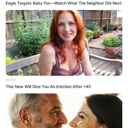
Eagle Targets Baby Fox—Watch What The Neighbor Did Next
MEDVI
This New Will Give You An Erection After +45