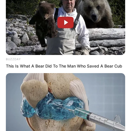
BUZZDAY
This Is What A Bear Did To The Man Who Saved A Bear Cub