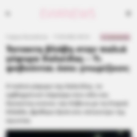
Η παλιά γέφυρα της Χαλκίδας, το εμβληματικό πέρασμα που εδώ και
δεκαετίες ενώνει την Εύβοια με τη Στερεά Ελλάδα, βρέθηκε ξανά στο
επίκεντρο της αγωνίας
0 Comments
Γιώργος Κουτσελίνης
·
17.06.2025, 09:16
·
·
Έκτακτη βλάβη στην παλιά
γέφυρα Χαλκίδας – Τι
φοβούνται όσοι γνωρίζουν;
Η παλιά γέφυρα της Χαλκίδας, το
εμβληματικό πέρασμα που εδώ και
δεκαετίες ενώνει την Εύβοια με τη Στερεά
Ελλάδα, βρέθηκε ξανά στο επίκεντρο της
αγωνίας