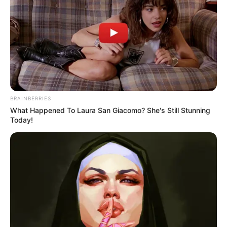
συνδέσει ανθρώπους, στιγμές, ζωές. Είναι εκεί
δεκαετίες, ακούραστη, να ενώνει τη Στερεά
Ελλάδα με την Εύβοια. Όμως, το πέρασμα του
χρόνου δεν τη συγχωρεί.
Τα μηχανικά της μέρη παλαιώνουν, η σκουριά
απλώνεται, η συντήρηση γίνεται με
BRAINBERRIES
καθυστερήσεις και όχι με συνέπεια.
What Happened To Laura San Giacomo? She's Still Stunning
Today!
Και αν μια μέρα “κολλήσει”;
Το ερώτημα δεν είναι θεωρητικό. Την Τρίτη 13
Αυγούστου 2024, η γέφυρα άνοιξε για τη
διέλευση πλοίων… και δεν ξανάκλεισε για
πάνω από δύο ώρες.
Η παλιά γέφυρα δεν είναι απλώς σύμβολο.