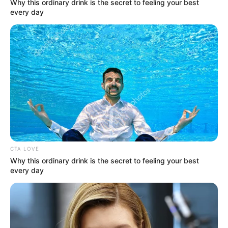
Why this ordinary drink is the secret to feeling your best
παραλία κοντά στη Χαλκίδα
every day
Ακολουθήστε το evianews.com στο
Google
News
ΤΑ ΠΙΟ ΔΗΜΟΦΙΛΗ
CTA LOVE
Why this ordinary drink is the secret to feeling your best
every day