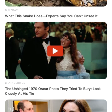
BUZZDAY
What This Snake Does—Experts Say You Can't Unsee It
TAGS
BRAINBERRIES
ΕΥΒΟΙΑ
ΠΑΛΙΑ ΓΕΦΥΡΑ ΧΑΛΚΙΔΑΣ
The Unhinged 1970 Oscar Photo They Tried To Bury: Look
ΧΑΛΚΙΔΑ ΝΕΑ
Closely At His Tie