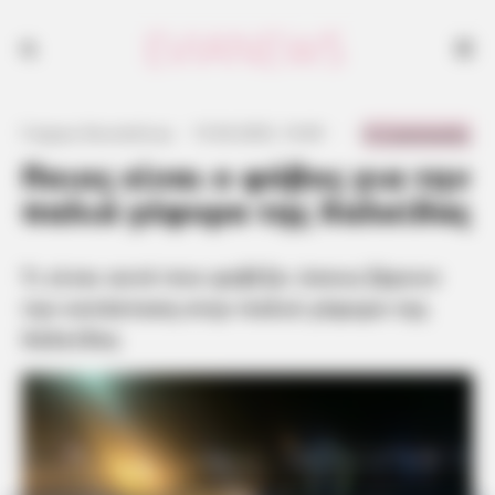
Τι είναι αυτό που φοβίζει όσους ξέρουν την κατάσταση στην παλιά
γέφυρα της Χαλκίδας
0 Comments
Γιώργος Κουτσελίνης
·
15.06.2025, 10:49
·
·
Ποιος είναι ο φόβος για την
παλιά γέφυρα της Χαλκίδας
Τι είναι αυτό που φοβίζει όσους ξέρουν
την κατάσταση στην παλιά γέφυρα της
Χαλκίδας