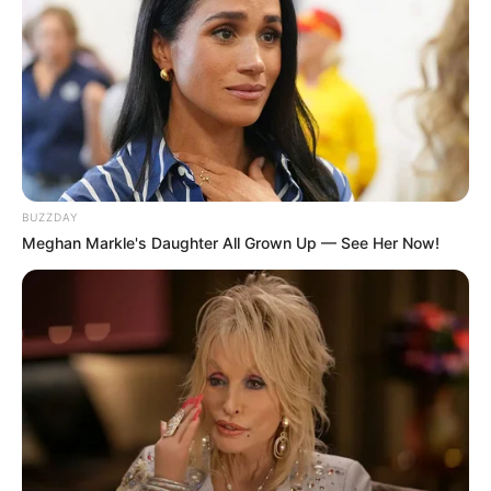
BUZZDAY
Meghan Markle's Daughter All Grown Up — See Her Now!