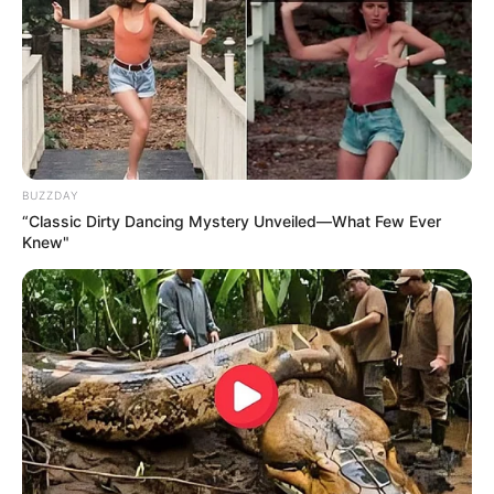
BUZZDAY
“Classic Dirty Dancing Mystery Unveiled—What Few Ever
Knew"