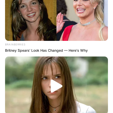
πυροσβεστική τέθηκε σε κατάσταση
ετοιμότητας για την αντιμετώπιση του
συμβάντος και για την περίπτωση ανάφλεξης.
Ευτυχώς από το συμβάν δεν υπήρξε κάποιος
τραυματισμός.
BRAINBERRIES
Britney Spears' Look Has Changed — Here's Why
Περισσότερα νέα από την Εύβοια