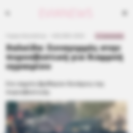
Στο σημείο βρέθηκαν δυνάμεις της πυροσβεστικής
0 Comments
Γιώργος Κουτσελίνης
·
6.06.2025, 20:02
·
·
Χαλκίδα: Συναγερμός στην
πυροσβεστική για διαρροή
υγραερίου
Στο σημείο βρέθηκαν δυνάμεις της
πυροσβεστικής