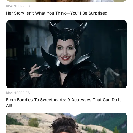
BRAINBERRIES
Her Story Isn't What You Think—You''ll Be Surprised
Πότε θα έρθει το ρεύμα στη Χαλκίδα;
Άντρας άφησε την τελευταία του πνοή σε
παραλία κοντά στη Χαλκίδα
Τραγωδία έξω από τη Χαλκίδα με νεκρό άντρα
Ακολουθήστε το evianews.com στο
Google
News
ΤΑ ΠΙΟ ΔΗΜΟΦΙΛΗ
BRAINBERRIES
From Baddies To Sweethearts: 9 Actresses That Can Do It
All!