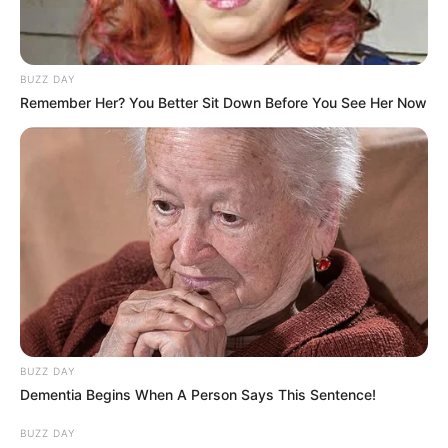
BUZZ DAY
Remember Her? You Better Sit Down Before You See Her Now
TAGS
ΕΥΒΟΙΑ
ΧΑΛΚΙΔΑ ΝΕΑ
BUZZ DAY
Dementia Begins When A Person Says This Sentence!
BUZZ DAY