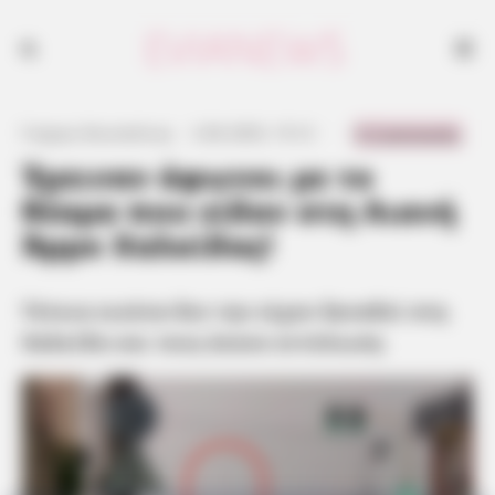
Τέτοια εικόνα δεν την είχαν ξαναδεί στη Χαλκίδα και τους έκανε
εντύπωση
0 Comments
Γιώργος Κουτσελίνης
·
2.06.2025, 15:12
·
·
Έμειναν άφωνοι με το
θέαμα που είδαν στη Λιανή
Άμμο Χαλκίδας!
Τέτοια εικόνα δεν την είχαν ξαναδεί στη
Χαλκίδα και τους έκανε εντύπωση