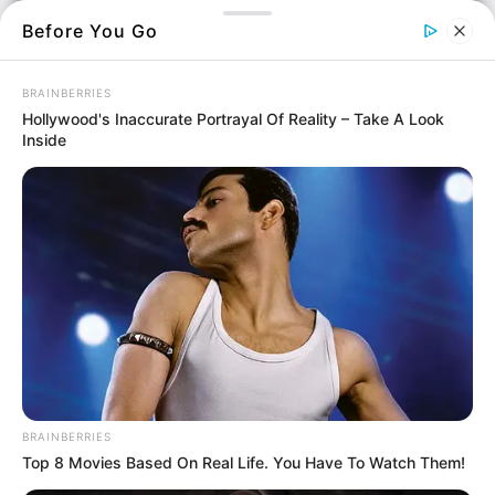
Before You Go
BRAINBERRIES
Hollywood's Inaccurate Portrayal Of Reality – Take A Look
Inside
Ήταν απόγευμα, όταν όσοι ήταν στα
αυτοκίνητα τους στη
Λιανή Άμμο
κοίταξαν
τον ορίζοντα και πάγωσαν.
Η θάλασσα… δεν φαίνονταν πουθενά. Είχε
εξαφανιστεί.
Το γαλάζιο είχε δώσει τη θέση του σε μια
θολή, γκρίζα απεραντοσύνη.
Ούτε κύμα, ούτε οι γλάροι φαίνονταν, ούτε ο
BRAINBERRIES
ήχος από τα νερά που χτυπούν την ακτή.
Top 8 Movies Based On Real Life. You Have To Watch Them!