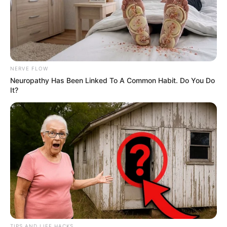
NERVE FLOW
Neuropathy Has Been Linked To A Common Habit. Do You Do
It?
TIPS AND LIFE HACKS