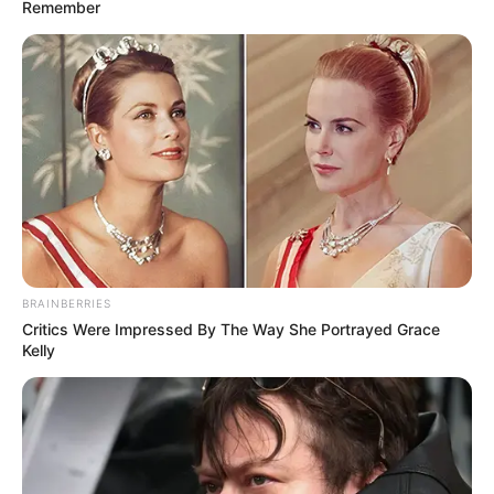
Remember
Ακολουθήστε το evianews.com στο
Google
News
ΤΑ ΠΙΟ ΔΗΜΟΦΙΛΗ
BRAINBERRIES
Critics Were Impressed By The Way She Portrayed Grace
Kelly