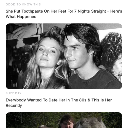
GOOD TO KNOW THIS
She Put Toothpaste On Her Feet For 7 Nights Straight – Here's
What Happened
BUZZ DAY
Everybody Wanted To Date Her In The 80s & This Is Her
Recently