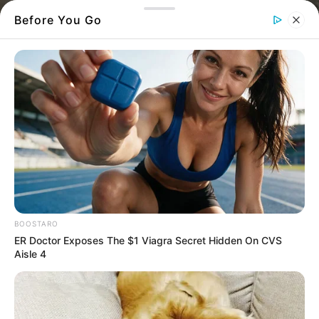
Before You Go
Βράδυ σκιά
BOOSTARO
Σοκ έχει προκαλέσει στη
Χαλκίδα
κλοπή
που σημειώθηκε τα ξημερώματα σε γνωστό
ER Doctor Exposes The $1 Viagra Secret Hidden On CVS
σουβλατζίδικο της πόλης
Aisle 4
Ξημερώματα σε κεντρικό δρόμο ένας
κουκουλοφόρος μπούκαρε σε κατάστημα και