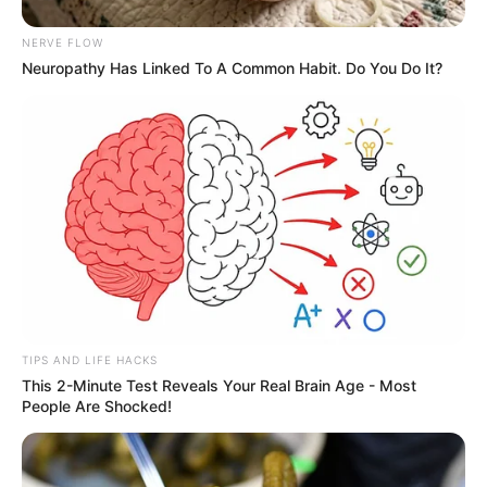
για τον εντοπισμό και τη σύλληψη των
δραστών.
NERVE FLOW
Neuropathy Has Linked To A Common Habit. Do You Do It?
Το περιστατικό έχει προκαλέσει έντονη
TIPS AND LIFE HACKS
This 2-Minute Test Reveals Your Real Brain Age - Most
ανησυχία στην περιοχή του Καράμπαμπα.
People Are Shocked!
Περισσότερα νέα από την Εύβοια