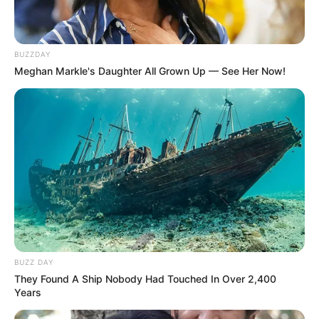
BUZZDAY
Meghan Markle's Daughter All Grown Up — See Her Now!
BUZZ DAY
They Found A Ship Nobody Had Touched In Over 2,400
Years