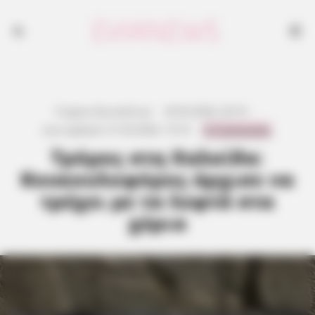
Γιώργος Κουτσελίνης
·
20.03.2026, 20:10
·
0 Comments
Last updated:
21.03.2026, 15:16
·
Τρόμος στη Χαλκίδα:
Κουκουλοφόρος άρχισε να
τρέχει με τα λεφτά στα
χέρια