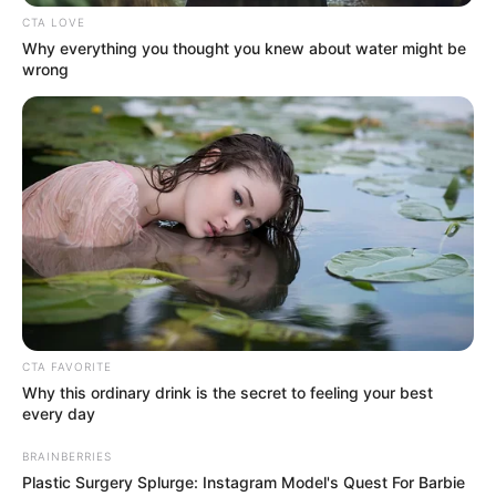
Πότε θα έρθει το ρεύμα στη Χαλκίδα;
CTA LOVE
Why everything you thought you knew about water might be
wrong
Άντρας άφησε την τελευταία του πνοή σε
παραλία κοντά στη Χαλκίδα
Ακολουθήστε το evianews.com στο
Google
News
ΤΑ ΠΙΟ ΔΗΜΟΦΙΛΗ
CTA FAVORITE
Why this ordinary drink is the secret to feeling your best
every day
BRAINBERRIES
Plastic Surgery Splurge: Instagram Model's Quest For Barbie