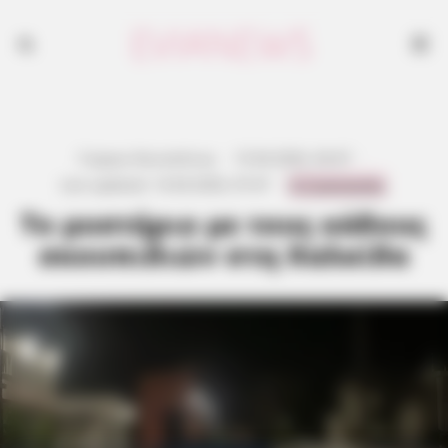
Γιώργος Κουτσελίνης
·
15.04.2026, 04:47
·
0 Comments
Last updated:
14.04.2026, 07:47
·
Το μυστήριο με τους κάδους
σκουπιδιών στη Χαλκίδα