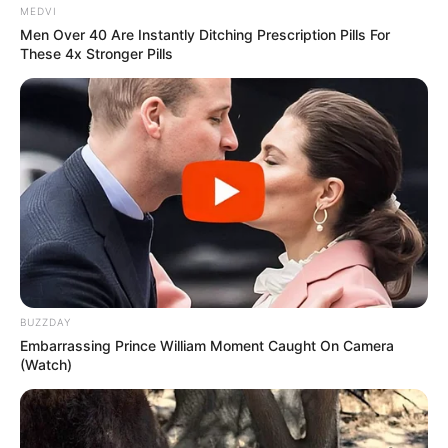
MEDVI
Men Over 40 Are Instantly Ditching Prescription Pills For
TAGS
These 4x Stronger Pills
ΠΑΛΙΑ ΓΕΦΥΡΑ ΧΑΛΚΙΔΑΣ
ΧΑΛΚΙΔΑ ΝΕΑ
BUZZDAY
ΤΑΥΤΟΤΗΤΑ ΚΑΙ ΕΠΙΚΟΙΝΩΝΙΑ
ΟΡΟΙ ΧΡΗΣΗΣ
Embarrassing Prince William Moment Caught On Camera
(Watch)