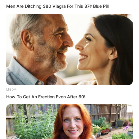
Men Are Ditching $80 Viagra For This 87¢ Blue Pill
MEDVI
How To Get An Erection Even After 60!