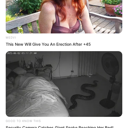
MEDVI
This New Will Give You An Erection After +45
GOOD TO KNOW THIS
Security Camera Catches Giant Snake Reaching Her Bed!