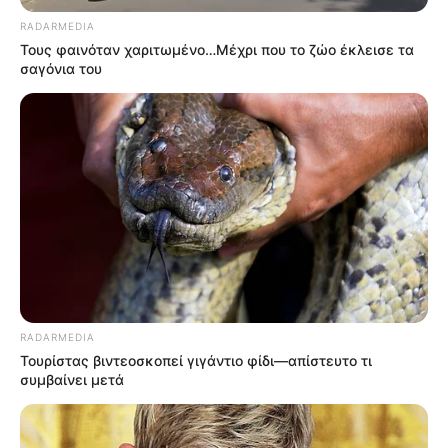
News
RADARMEDIA
Τους φαινόταν χαριτωμένο…Μέχρι που το ζώο έκλεισε τα
ΤΑ ΠΙΟ ΔΗΜΟΦΙΛΗ
σαγόνια του
RADARMEDIA
Τουρίστας βιντεοσκοπεί γιγάντιο φίδι—απίστευτο τι
συμβαίνει μετά