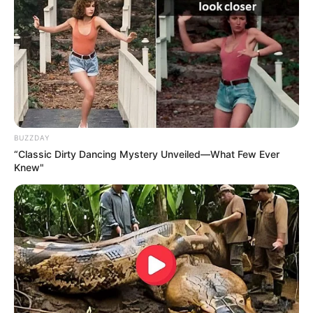
BUZZDAY
“Classic Dirty Dancing Mystery Unveiled—What Few Ever
Knew"