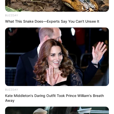
BUZZDAY
What This Snake Does—Experts Say You Can't Unsee It
BUZZDAY
Kate Middleton's Daring Outfit Took Prince William's Breath
Away