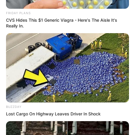
FRIDAY PLANS
CVS Hides This $1 Generic Viagra - Here's The Aisle It's
Really In.
BUZZDAY
Lost Cargo On Highway Leaves Driver In Shock