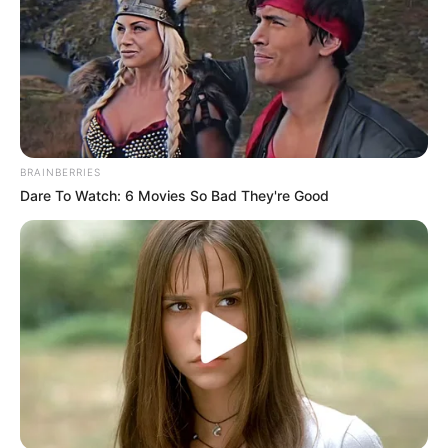
BRAINBERRIES
Dare To Watch: 6 Movies So Bad They're Good
ΤΑΥΤΟΤΗΤΑ ΚΑΙ ΕΠΙΚΟΙΝΩΝΙΑ
ΟΡΟΙ ΧΡΗΣΗΣ
© 2025 EVIANEWS του Γιώργου Κουτσελίνη