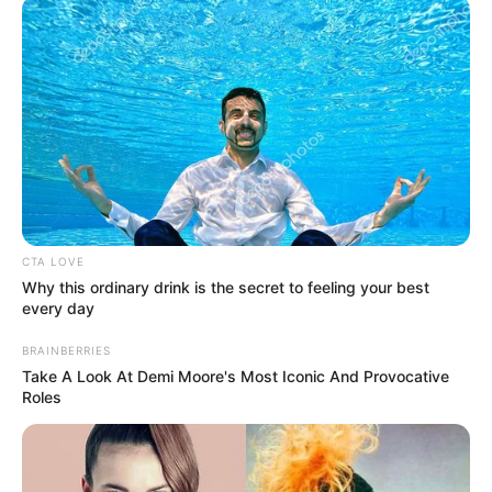
στο οδόστρωμα.
Δείτε το βίντεο
Περισσότερα νέα από την Εύβοια
Τραγωδία έξω από τη Χαλκίδα με νεκρό άντρα
Εύβοια: Θλίψη για γνωστό επαγγελματία που
CTA LOVE
έφυγε από την ζωή
Why this ordinary drink is the secret to feeling your best
every day
ΣΟΚ: Γυναίκα έπεσε από την υψηλή γέφυρα
BRAINBERRIES
Χαλκίδας
Take A Look At Demi Moore's Most Iconic And Provocative
Roles
Ακολουθήστε το evianews.com στο
Google
News