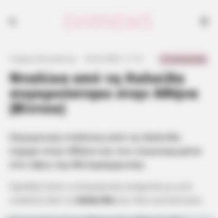
0 Comments
Γιώργος Κουτσελίνης
·
23.03.2025, 11:14
·
·
Νταλίκα από τη Χαλκίδα
συγκρούστηκε στην Αθήνα
[Βίντεο]
Σύγκρουση νταλίκας από τη Χαλκίδα
είχαμε στην Αθήνα και πιο συγκεκριμένα
στο ύψος της Μεταμόρφωσης
Σφοδρή ήταν η σύγκρουση ανάμεσα με μία
νταλίκα από τη
Χαλκίδα
και δύο αυτοκίνητα.