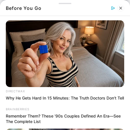
Before You Go
Θρίλερ
για ένα άντρα σε περιοχή Βόρεια της
Εύβοιας
που ήταν μέσα στη θάλασσα.
Όλα έγιναν νωρίς το πρωί της Παρασκευής 1
Δεκεμβρίου 2023 στη θαλάσσια περιοχή
Σαρακήνικο
.
Όπως βλέπετε, το Σαρακήνικο βρίσκεται στην
Βόρεια Εύβοια και είναι ανάμεσα στο Κυμάσι
και στον Λιμνιώνα.
DIRECTMAX
Why He Gets Hard In 15 Minutes: The Truth Doctors Don't Tell
BRAINBERRIES
Remember Them? These '90s Couples Defined An Era—See
The Complete List