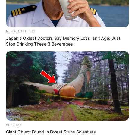
NEUROMIND PRO
Japan's Oldest Doctors Say Memory Loss Isn't Age: Just
TAGS
Stop Drinking These 3 Beverages
ΘΑΛΑΣΣΑ
ΝΟΣΟΚΟΜΕΙΟ ΧΑΛΚΙΔΑΣ
ΠΗΛΙ
ΣΑΡΑΚΗΝΙΚΟ
BUZZDAY
Giant Object Found In Forest Stuns Scientists