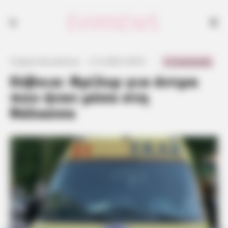
0 Comments
Γιώργος Κουτσελίνης
·
2.12.2023, 09:55
·
·
Εύβοια: Θρίλερ για άντρα
που ήταν μέσα στη
θάλασσα