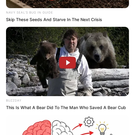
News
NAVY SEAL'S BUG IN GUIDE
ΤΑ ΠΙΟ ΔΗΜΟΦΙΛΗ
Skip These Seeds And Starve In The Next Crisis
BUZZDAY
This Is What A Bear Did To The Man Who Saved A Bear Cub