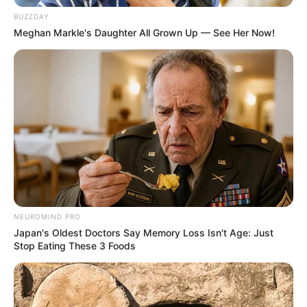
BUZZDAY
Meghan Markle's Daughter All Grown Up — See Her Now!
Εκεί τους περίμενε ασθενοφόρο όπου
μετέφερε τον άτυχο άντρα για τις πρώτες
βοήθειες στο κέντρο υγείας Μαντουδίου.
Αφού οι
γιατροί
του έδωσαν τις πρώτες
NEUROMIND PRO
βοήθειες, κρίθηκε απαραίτητη η διακομιδή
Japan's Oldest Doctors Say Memory Loss Isn't Age: Just
του στο
νοσοκομείο της Χαλκίδας
όπου και
Stop Eating These 3 Foods
νοσηλεύεται.
Για το περιστατικό, προανάκριση διενεργείται