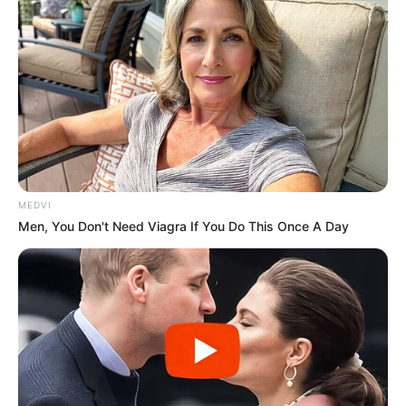
MEDVI
Men, You Don't Need Viagra If You Do This Once A Day