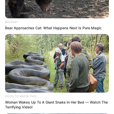
BUZZDAY
Bear Approaches Cat: What Happens Next Is Pure Magic
ΤΑΥΤΟΤΗΤΑ ΚΑΙ ΕΠΙΚΟΙΝΩΝΙΑ
ΟΡΟΙ ΧΡΗΣΗΣ
GOOD TO KNOW THIS
Woman Wakes Up To A Giant Snake In Her Bed — Watch The
Terrifying Video!