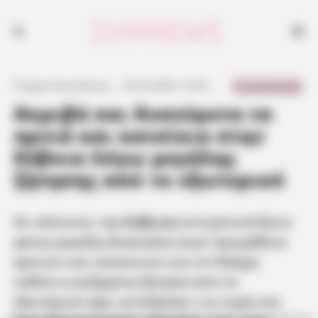
Οι κάτοικοι της Εύβοιας αντιμετωπίζουν φέτος μεγάλη δυσκολία στην
προμήθεια αρνιών και κατσικιών για το Πάσχα, καθώς η αυξημένη
ζήτηση από το εξωτερικό έχει εκτοξεύσει τις τιμές και έχει
δημιουργήσει ελλείψεις και στην τοπική αγορά
0 Comments
Γιώργος Κουτσελίνης
·
20.03.2025, 19:35
·
·
Ακριβά και δυσεύρετα τα
αρνιά και κατσίκια στην
Εύβοια λόγω μεγάλης
ζήτησης από το εξωτερικό
Οι κάτοικοι της
Εύβοιας
αντιμετωπίζουν
φέτος μεγάλη δυσκολία στην προμήθεια
αρνιών και κατσικιών για το Πάσχα,
καθώς η αυξημένη ζήτηση από το
εξωτερικό έχει εκτοξεύσει τις τιμές και