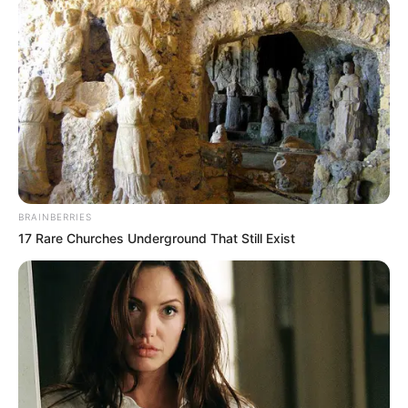
Το άγνωστο ηφαίστειο
πάνω από χωριό της
Εύβοιας
17.02.2026, 10:57
Εύβοια: Η μοναδική
εκκλησία σε σπηλιά που
λίγοι γνωρίζουν
BRAINBERRIES
5.02.2026, 06:39
17 Rare Churches Underground That Still Exist
Στην Εύβοια υπάρχει
κάστρο βγαλμένο από
παραμύθι!
10.01.2026, 12:06
Αυτή είναι η πιο ωραία περιοχή στην