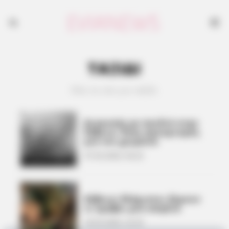
ΤΑΞΙΔΙ
Όλα τα νέα για ταξίδι
Διακοπές με παιδιά στην
Εύβοια: Ένας προορισμός
για τον χειμώνα
27.03.2026, 04:22
Εύβοια: Ελάχιστοι ξέρουν
τι κρύβει μια σπηλιά
18.03.2026, 22:25