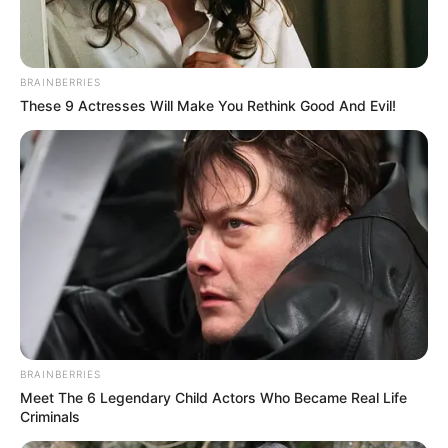
Εύβοια!
2.10.2025, 11:50
Χαλκίδα: Σκοτώθηκε 20χρονος ναυτικός
BRAINBERRIES
These 9 Actresses Will Make You Rethink Good And Evil!
24.09.2025, 14:31
1
2
3
4
5
…
8
BRAINBERRIES
Meet The 6 Legendary Child Actors Who Became Real Life
Criminals