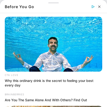
Before You Go
Εύβοια: Ένα κρυμμένο
χωριό μέσα στα χιόνια
13.03.2026, 10:49
Ο άγνωστος καταρράκτης
της Εύβοιας, μοιάζει
ψεύτικος
11.03.2026, 00:22
CTA LOVE
Why this ordinary drink is the secret to feeling your best
Το πιο διάσημο χωριό
every day
που υπάρχει στην Εύβοια
BRAINBERRIES
1.03.2026, 03:16
Are You The Same Alone And With Others? Find Out