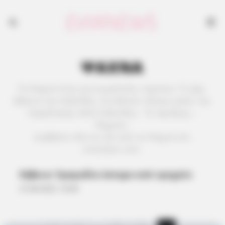
ΨΑΧΝΑ
Τα Ψαχνά είναι μια κωμόπολη, περίπου 15 χλμ.
βόρεια της Χαλκίδας. Συνδέεται οδικώς μέσω της
παραλιακής οδού Χαλκίδας – Ν. Αρτάκης –
Ψαχνών.
Διαβάστε όλα τα νέα από τα Ψαχνά στο
evianews.com.
Εύβοια: Τραγωδία ύστερα από τροχαίο
27.08.2022, 16:09