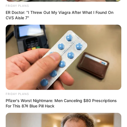
19.06.2025, 11:54
FRIDAY PLANS
ER Doctor: "I Threw Out My Viagra After What I Found On
CVS Aisle 7"
Το σπάνιο πλάσμα που έκανε πολλούς να
κολλήσουν στην παραλία Χαλκίδας
17.06.2025, 19:49
Έκτακτη βλάβη στην παλιά γέφυρα
Χαλκίδας – Τι φοβούνται όσοι
γνωρίζουν;
17.06.2025, 09:16
1
…
53
54
55
56
57
FRIDAY PLANS
…
101
Pfizer's Worst Nightmare: Men Canceling $80 Prescriptions
For This 87¢ Blue Pill Hack