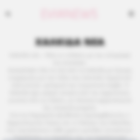
ΧΑΛΚΙΔΑ ΝΕΑ
Χαλκίδα νέα – Όλες οι ειδήσεις με την υπογραφή
του evianews.
Ανακαλύψτε όλα τα νέα από τη Χαλκίδα με έγκυρη
ενημέρωση για την πόλη που αποτελεί σημαντικό
πολιτιστικό, εμπορικό και τουριστικό κόμβο. Η
Χαλκίδα έχει μακρά ιστορία από την αρχαιότητα,
γνωστή τότε ως Χαλκίς, με πλούσια αρχαιολογικά
και ιστορικά μνημεία.
Στα πιο δημοφιλή αξιοθέατα περιλαμβάνονται ο
Αρχαιολογικός Χώρος και το Κάστρο της Χαλκίδας,
που προσελκύουν κάθε χρόνο χιλιάδες επισκέπτες.
Παράλληλα, οι παραλίες της, τα παραδοσιακά