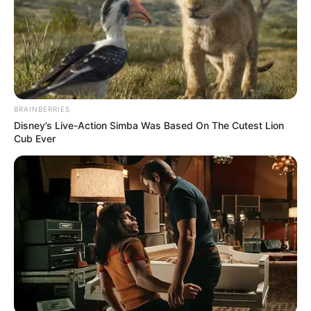
Έπαθε σοκ στη Χαλκίδα
με αυτό που έκανε
γυναίκα έξω από το
μαγαζί του
27.01.2026, 19:58
BRAINBERRIES
Εύβοια: Τσέπες και
Disney’s Live-Action Simba Was Based On The Cutest Lion
τσάντες θα πρέπει να
Cub Ever
προσέχετε με τα
καρναβάλια
24.01.2026, 02:23
Σταμάτησαν τρένο έξω
από τη Χαλκίδα, δείτε τι
συνέβη πραγματικά
17.12.2025, 07:17