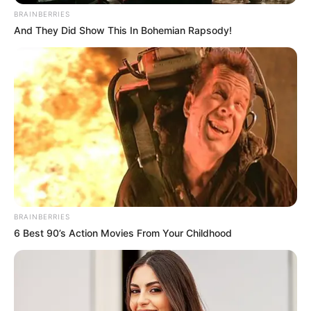
Χαλκίδα: Δύο γυναίκες
BRAINBERRIES
άρχισαν να ουρλιάζουν
And They Did Show This In Bohemian Rapsody!
σε πάρκο!
9.12.2025, 11:44
Ήθελε κι άλλα… και
κατέληξε στο κρατητήριο
– Απίστευτη σύλληψη στη
Χαλκίδα!
6.11.2025, 08:02
1
…
3
4
5
6
7
…
BRAINBERRIES
6 Best 90’s Action Movies From Your Childhood
11