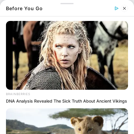
Before You Go
Εύβοια: Η πιο απίστευτη
κλοπή που έχει γίνει σε
σπίτι
17.02.2026, 13:58
Η πιο τρομακτική στιγμή
σε δρόμους της Χαλκίδας
15.02.2026, 23:25
BRAINBERRIES
DNA Analysis Revealed The Sick Truth About Ancient Vikings
Εύβοια: Η πιο παράξενη
κλοπή της χρονιάς
14.02.2026, 08:32