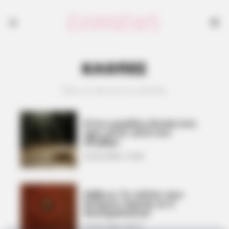
ΚΛΟΠΕΣ
Όλα τα νέα για τις κλοπές
Η πιο μεγάλη κλοπή που
έχει γίνει ποτέ στο
Αλιβέρι
24.02.2026, 14:44
Εύβοια: Το κόλπο που
διώχνει ληστές σε 5
δευτερόλεπτα!
24.02.2026, 08:27