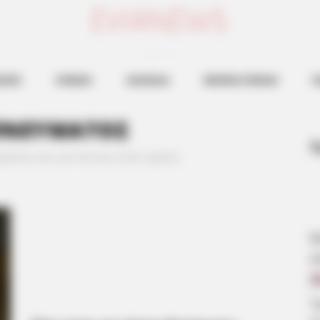
ευβοια νεα
ΗΣΕΙΣ
ΕΥΒΟΙΑ
ΧΑΛΚΙΔΑ
ΒΟΡΕΙΑ ΕΥΒΟΙΑ
Ν
ΠΝΕΥΜΑΤΟΣ
Τ
ματος και για ποιους είναι αργία;
Μ
κ
1
Τ