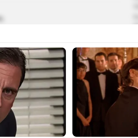
π
Κ
1;
α
Δ
Π
1