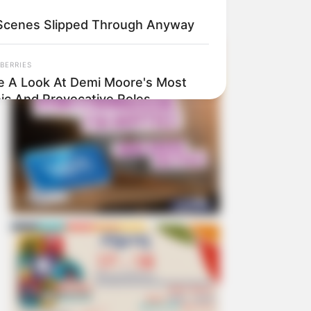
Scenes Slipped Through Anyway
BERRIES
e A Look At Demi Moore's Most
nic And Provocative Roles