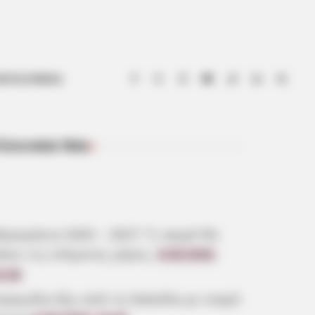
ΟΤΙΑ ΕΥΒΟΙΑ
ελευταία Νέα
ΠΡΌΣΦΑΤΑ ΆΡΘΡΑ
ερομήνια 2026 – 2027: Τι καιρό θα
άνει τις επόμενες μέρες;
8.08.2026,
0:28
ραγωδία έξω από τη Χαλκίδα με νεκρό