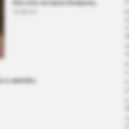
ά
Πότε είναι του Αγίου Πνεύματος;
Β
3.01.2026, 04:21
Ε
π
7
Κ
Η
Κ
ο
ς οι τράπεζες;
Σ
γ
Σ
7
Π
Π