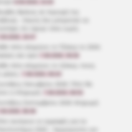
ντρα
8.08.2026, 10:20
ουβός θρήνος σε περιοχή της
ύβοιας – Κανείς δεν μπορούσε να
ιστέψει ότι έφυγε τόσο νωρίς
.08.2026, 19:47
άθε πότε κληρώνει το Τζόκερ το 2026:
μέρες και ώρα
7.08.2026, 09:26
άθε πότε κληρώνει το τζόκερ, ποιες
ι μέρες;
7.08.2026, 09:20
υντάξεις Οκτωβρίου 2026: Πότε θα
ίνει η πληρωμή;
7.08.2026, 08:53
υντάξεις Σεπτεμβρίου 2026 πληρωμή
.08.2026, 08:39
ότε ανοίγουν οι εγγραφές για τα
ανεπιστήμια 2026 – Ημερομηνίες για