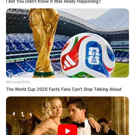
I Bet You Didn't Know It Was Really Happening?
ΤΑ ΠΙΟ ΔΗΜΟΦΙΛΗ
BRAINBERRIES
The World Cup 2026 Facts Fans Can't Stop Talking About