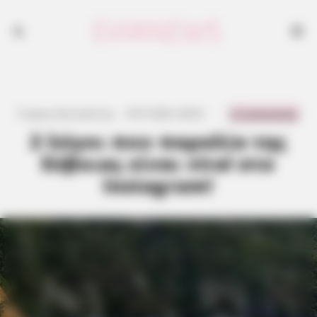
0 Comments
Γιώργος Κουτσελίνης
·
8.07.2026, 08:02
·
·
2 λόγοι που παραλία της
Εύβοιας είναι viral στο
Instagram!