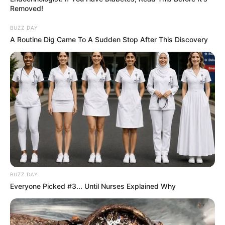
Removed!
BUZZ DAY
A Routine Dig Came To A Sudden Stop After This Discovery
BUZZ DAY
Everyone Picked #3... Until Nurses Explained Why