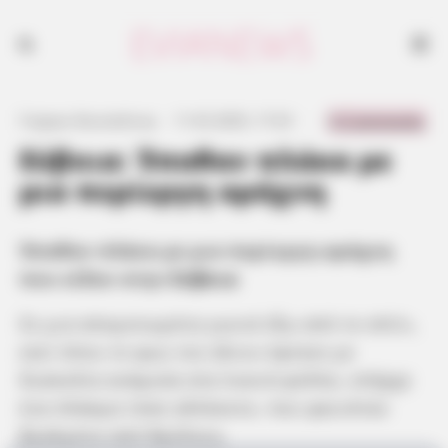
Έπαθαν πλάκα με μια περίεργη αράχνη που είδαν στην Εύβοια
0 Comments
Γιώργος Κουτσελίνης
·
11.02.2025, 17:23
·
·
Εύβοια: Έπαθαν πλάκα με
μια περίεργη αράχνη
Έπαθαν πλάκα με μια περίεργη αράχνη
που είδαν στην
Εύβοια
Σε μια απομονωμένη γωνιά έξω από το σπίτι,
εκεί όπου το φως του ήλιου έφτανε με
δυσκολία ανάμεσα στα πυκνά φύλλα, υπήρχε
ένα πλάσμα τόσο αλλόκοτο, που φαινόταν
βγαλμένο από θρύλους.