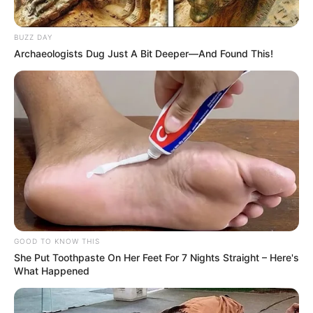
BUZZ DAY
Archaeologists Dug Just A Bit Deeper—And Found This!
GOOD TO KNOW THIS
She Put Toothpaste On Her Feet For 7 Nights Straight – Here's
What Happened