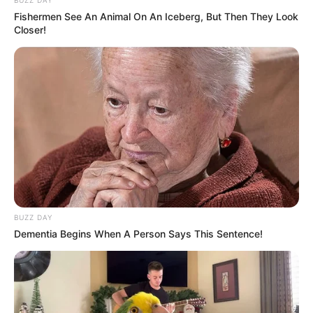
Fishermen See An Animal On An Iceberg, But Then They Look
Closer!
BUZZ DAY
Dementia Begins When A Person Says This Sentence!