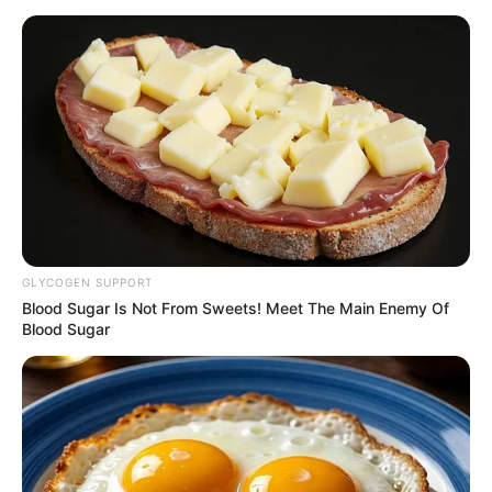
άλλοτε απότομες, άλλοτε αργές και
βασανιστικές, σαν να χόρευε πάνω στον αέρα.
Ο ιστός της δεν είχε τίποτα το ασυνήθιστο.
Ήταν λεπτός σαν μετάξι, και όταν το φως της
μέρας τον έβλεπε, έφεγγε με μια αχνή κόκκινη
λάμψη.
Μια περίεργη αράχνη στην Εύβοια – πηγή εικόνας:
GLYCOGEN SUPPORT
avlonari such a lovely place
Blood Sugar Is Not From Sweets! Meet The Main Enemy Of
Blood Sugar
Περισσότερα νέα από την Εύβοια
Βαρύ πένθος στην Εύβοια για αγαπημένο
καθηγητή