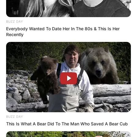
BUZZ DAY
Everybody Wanted To Date Her In The 80s & This Is Her
Recently
BUZZ DAY
This Is What A Bear Did To The Man Who Saved A Bear Cub