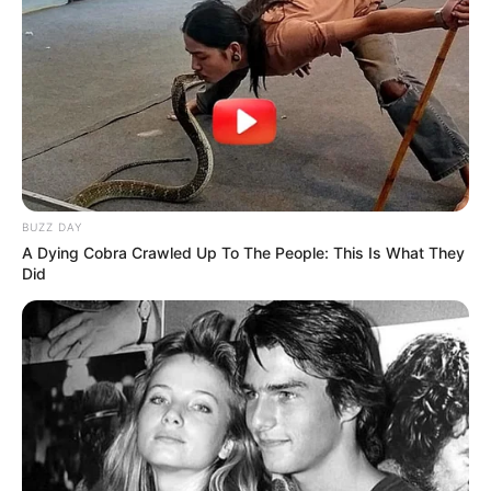
BUZZ DAY
A Dying Cobra Crawled Up To The People: This Is What They
Did