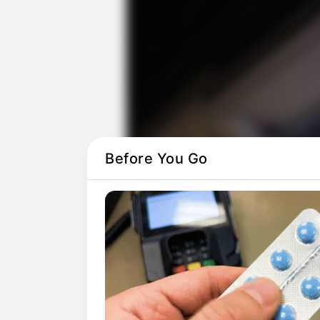
Before You Go