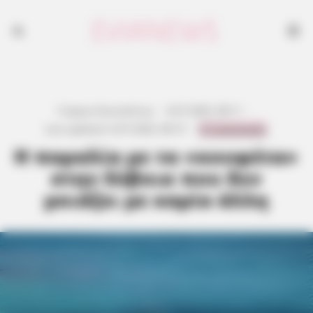
Γιώργος Κουτσελίνης
·
6.07.2026, 08:11
·
0 Comments
Last updated:
6.07.2026, 08:15
·
Η παραλία με τα «κουφέτα»
στην Εύβοια που δεν
μοιάζει με καμία άλλη