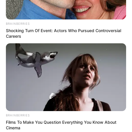
Περισσότερα νέα από την Εύβοια
Βαρύ πένθος στην Εύβοια για αγαπημένο
BRAINBERRIES
Shocking Turn Of Event: Actors Who Pursued Controversial
καθηγητή
Careers
Την λένε «Κυκλάδες χωρίς πλοίο» και είναι 1
ώρα από Χαλκίδα – Υπερβολή ή όχι;
Θλίψη στην Εύβοια για γυναίκα
Ακολουθήστε το evianews.com στο
Google
News
ΤΑ ΠΙΟ ΔΗΜΟΦΙΛΗ
BRAINBERRIES
Films To Make You Question Everything You Know About
Cinema