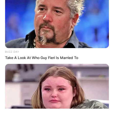
ΤΑΥΤΟΤΗΤΑ ΚΑΙ ΕΠΙΚΟΙΝΩΝΙΑ
ΟΡΟΙ ΧΡΗΣΗΣ
BUZZ DAY
Take A Look At Who Guy Fieri Is Married To
© 2025 EVIANEWS του Γιώργου Κουτσελίνη