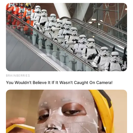
BRAINBERRIES
You Wouldn't Believe It If It Wasn't Caught On Camera!