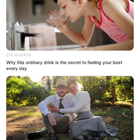
στρογγυλά βότσαλα που οι ντόπιοι
αποκαλούν χαϊδευτικά «κουφέτα» — και μόλις
τα δεις, καταλαβαίνεις γιατί.
CTA FAVORITE
Why this ordinary drink is the secret to feeling your best
every day
Μικροί, λείοι, λευκοί θησαυροί που γυαλίζουν
κάτω από τον ήλιο, σαν να έχουν ξεχυθεί από
μια γιγάντια μπομπονιέρα. Στρογγυλεμένα
από το κύμα και τον χρόνο, χαρίζουν στην