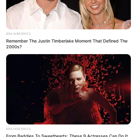
BRAINBERRIES
Remember The Justin Timberlake Moment That Defined The
2000s?
BRAINBERRIES
From Baddies To Sweethearts: These 9 Actresses Can Do It